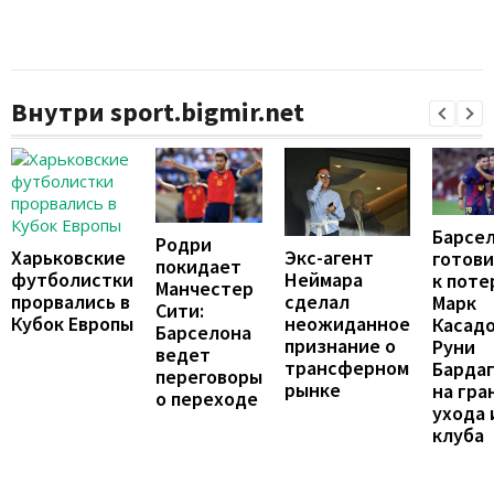
Внутри sport.bigmir.net
Барсе
Родри
Экс-агент
Харьковские
готови
покидает
Неймара
футболистки
к поте
Манчестер
сделал
прорвались в
Марк
Сити:
неожиданное
Кубок Европы
Касадо
Барселона
признание о
Руни
ведет
трансферном
Барда
переговоры
рынке
на гра
о переходе
ухода 
клуба