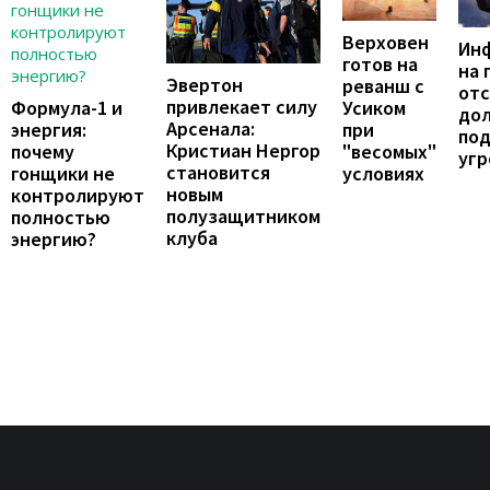
Верховен
Ин
готов на
на 
Эвертон
реванш с
отс
привлекает силу
Формула-1 и
Усиком
до
Арсенала:
энергия:
при
по
Кристиан Нергор
почему
"весомых"
угр
становится
гонщики не
условиях
новым
контролируют
полузащитником
полностью
клуба
энергию?