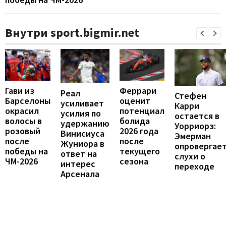
Внутри sport.bigmir.net
Феррари
Гави из
Реал
Стефен
оценит
Барселоны
усиливает
Карри
потенциал
окрасил
усилия по
остается в
болида
волосы в
удержанию
Уорриорз:
2026 года
розовый
Винисиуса
Эмерман
после
после
Жуниора в
опровергае
текущего
победы на
ответ на
слухи о
сезона
ЧМ-2026
интерес
переходе
Арсенала