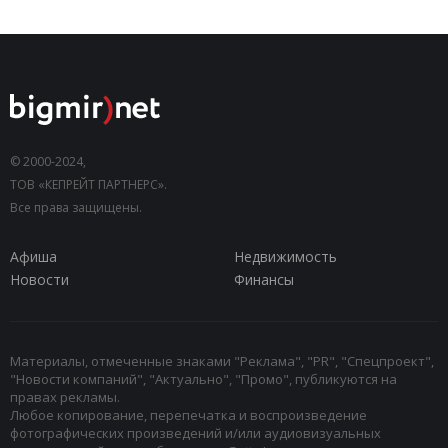
© 2000-2024,
ТОВ «КЕПРЕЙТ ПАРТНЕРС».
Все права защищены.
Афиша
Недвижимость
Новости
Финансы
Материалы, отмеченные знаками "Реклама", "PR", "Спецпроект",
"Новости компаний", "Актуально", "Промо", публикуются на
правах рекламы.
Любое копирование, перепечатка и воспроизведение
фотографических произведений и/или аудиовизуальных