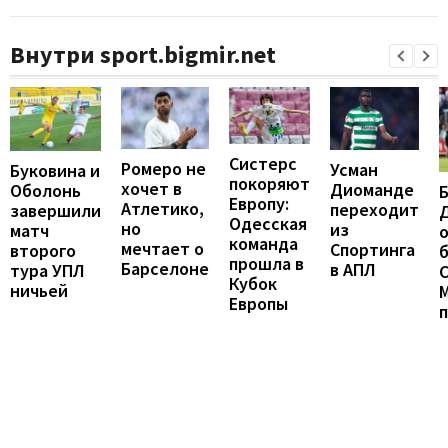
Внутри sport.bigmir.net
Систерс
Ромеро не
Усман
Буковина и
покоряют
хочет в
Диоманде
Оболонь
Европу:
Атлетико,
переходит
завершили
Одесская
но
из
матч
о
команда
мечтает о
Спортинга
второго
б
прошла в
Барселоне
в АПЛ
тура УПЛ
С
Кубок
ничьей
Европы