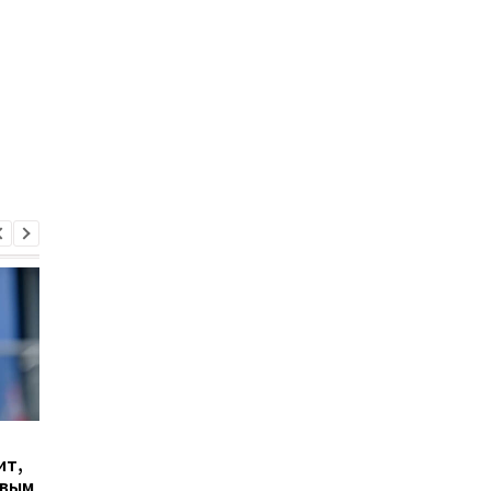
Гранада расторгает
Милан ведет
ит,
контракт с вратарем
переговоры о
овым
Люкой Зиданом
возвращении Леанд