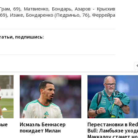
рам, 69), Матвиенко, Бондарь, Азаров - Крыскив
 69), Изаке, Бондаренко (Педриньо, 76), Феррейра
татьи, подпишись:
вые
Исмаэль Беннасер
Перестановки в Red
покидает Милан
Bull: Ламбьязе уход
Маккалоу станет н