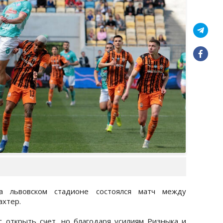
а львовском стадионе состоялся матч между
ахтер.
 открыть счет, но благодаря усилиям Ризныка и