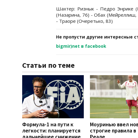
Шахтер: Ризнык - Педро Энрике (Г
(Назарина, 76) - Обах (Мейреллиш,
- Траоре (Очеретько, 83)
Не пропусти другие интересные с
bigmir)net в facebook
Статьи по теме
Формула-1 на пути к
Моуринью ввел но
легкости: планируется
строгие правила в
дальнейшее снижение
Реале