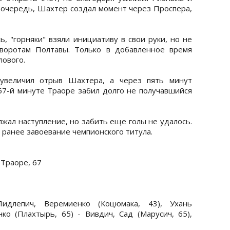
ю очередь, Шахтер создал момент через Проспера,
ь, "горняки" взяли инициативу в свои руки, но не
 воротам Полтавы. Только в добавленное время
лового.
 увеличил отрыв Шахтера, а через пять минут
67-й минуте Траоре забил долго не получавшийся
жал наступление, но забить еще голы не удалось.
ранее завоевание чемпионского титула.
 Траоре, 67
идлепич, Веремиенко (Коцюмака, 43), Ухань
ко (Плахтырь, 65) - Вивдич, Сад (Марусич, 65),