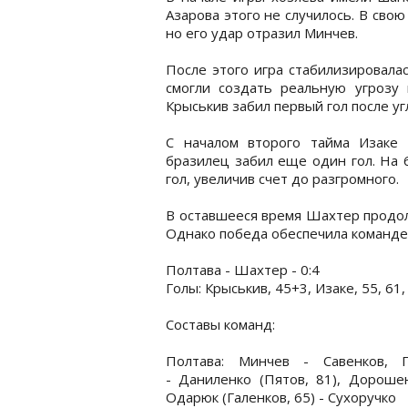
Азарова этого не случилось. В сво
но его удар отразил Минчев.
После этого игра стабилизировалас
смогли создать реальную угрозу
Крыськив забил первый гол после уг
С началом второго тайма Изаке
бразилец забил еще один гол. На 
гол, увеличив счет до разгромного.
В оставшееся время Шахтер продол
Однако победа обеспечила команде 
Полтава - Шахтер - 0:4
Голы: Крыськив, 45+3, Изаке, 55, 61,
Составы команд:
Полтава: Минчев - Савенков, П
- Даниленко (Пятов, 81), Дорошен
Одарюк (Галенков, 65) - Сухоручко