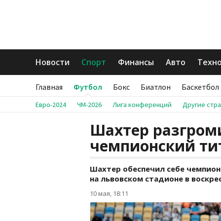
Новости
Спорт
Финансы
Авто
Техн
Главная
Футбол
Бокс
Биатлон
Баскетбол
Евро-2024
ЧМ-2026
Лига конференций
Другие стр
Шахтер разгром
чемпионский ти
Шахтер обеспечил себе чемпионс
на львовском стадионе в воскрес
10 мая, 18:11