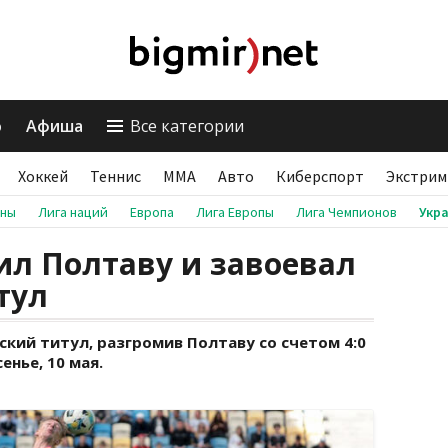
о
Афиша
Все категории
Хоккей
Теннис
ММА
Авто
Киберспорт
Экстрим
аны
Лига наций
Европа
Лига Европы
Лига Чемпионов
Укр
ил Полтаву и завоевал
тул
кий титул, разгромив Полтаву со счетом 4:0
енье, 10 мая.