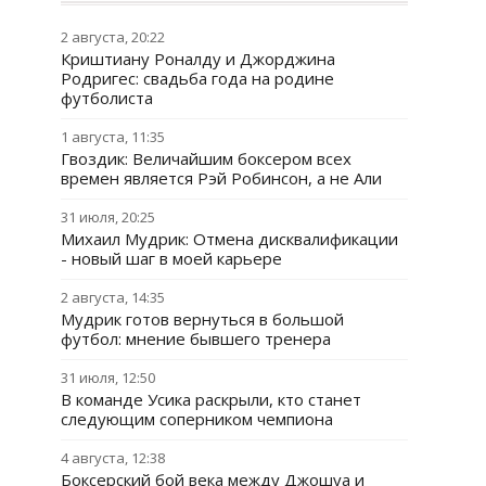
2 августа, 20:22
Криштиану Роналду и Джорджина
Родригес: свадьба года на родине
футболиста
1 августа, 11:35
Гвоздик: Величайшим боксером всех
времен является Рэй Робинсон, а не Али
31 июля, 20:25
Михаил Мудрик: Отмена дисквалификации
- новый шаг в моей карьере
2 августа, 14:35
Мудрик готов вернуться в большой
футбол: мнение бывшего тренера
31 июля, 12:50
В команде Усика раскрыли, кто станет
следующим соперником чемпиона
4 августа, 12:38
Боксерский бой века между Джошуа и