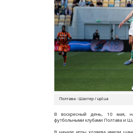
Полтава - Шахтер / upl.ua
В воскресный день, 10 мая, н
футбольными клубами Полтава и Ш
В начале игры хозяева имели шанс