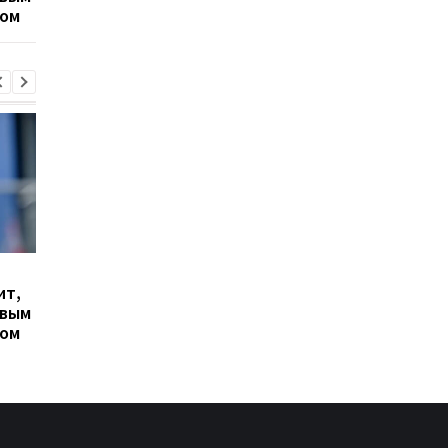
ром
Паредеса в Серию А
Гранада расторгает
Милан ведет
ит,
контракт с вратарем
переговоры о
овым
Люкой Зиданом
возвращении Леанд
ром
Паредеса в Серию А