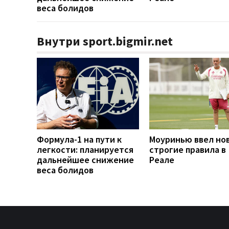
веса болидов
Внутри sport.bigmir.net
Формула-1 на пути к
Моуринью ввел но
легкости: планируется
строгие правила в
дальнейшее снижение
Реале
веса болидов