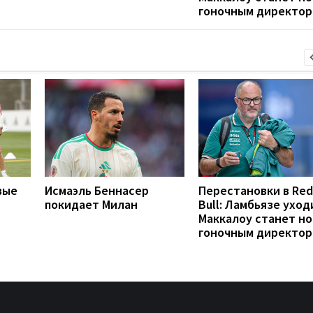
гоночным директо
вые
Исмаэль Беннасер
Перестановки в Red
покидает Милан
Bull: Ламбьязе уход
Маккалоу станет н
гоночным директо