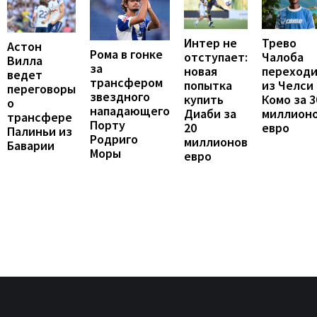
Интер не
Трево
Астон
Рома в гонке
отступает:
Чалоба
Вилла
за
новая
переход
ведет
трансфером
попытка
из Челси 
переговоры
звездного
купить
Комо за 3
о
нападающего
Диаби за
миллион
трансфере
Порту
20
евро
Палиньи из
Родриго
миллионов
Баварии
Моры
евро