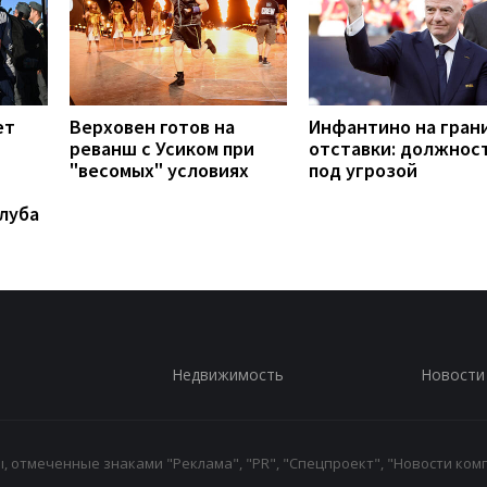
ет
Верховен готов на
Инфантино на гран
реванш с Усиком при
отставки: должнос
"весомых" условиях
под угрозой
луба
Недвижимость
Новости
 отмеченные знаками "Реклама", "PR", "Спецпроект", "Новости комп