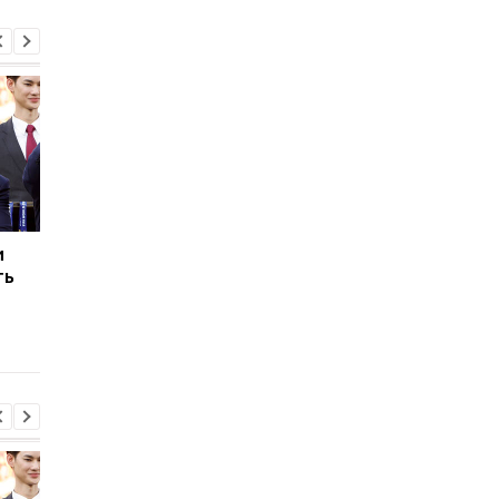
и
Тренер Сиксерс
Альварес нацеливае
ть
объяснил, чего ждет от
на Барселону:
Леброна
активизация
переговоров о
трансфере