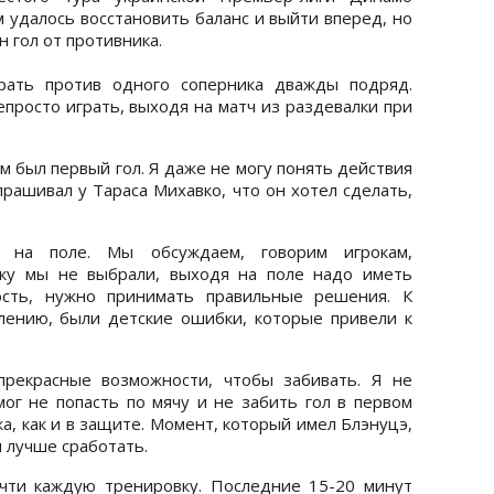
м удалось восстановить баланс и выйти вперед, но
 гол от противника.
грать против одного соперника дважды подряд.
епросто играть, выходя на матч из раздевалки при
м был первый гол. Я даже не могу понять действия
прашивал у Тараса Михавко, что он хотел сделать,
 на поле. Мы обсуждаем, говорим игрокам,
ику мы не выбрали, выходя на поле надо иметь
ость, нужно принимать правильные решения. К
лению, были детские ошибки, которые привели к
прекрасные возможности, чтобы забивать. Я не
ог не попасть по мячу и не забить гол в первом
а, как и в защите. Момент, который имел Блэнуцэ,
 лучше сработать.
чти каждую тренировку. Последние 15-20 минут