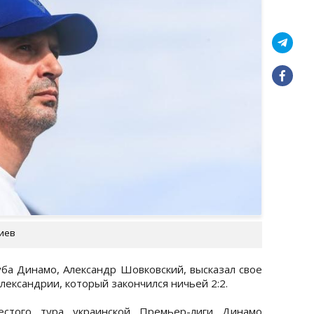
Киев
уба Динамо, Александр Шовковский, высказал свое
лександрии, который закончился ничьей 2:2.
стого тура украинской Премьер-лиги Динамо