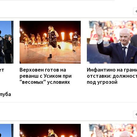
ет
Верховен готов на
Инфантино на гран
реванш с Усиком при
отставки: должнос
"весомых" условиях
под угрозой
луба