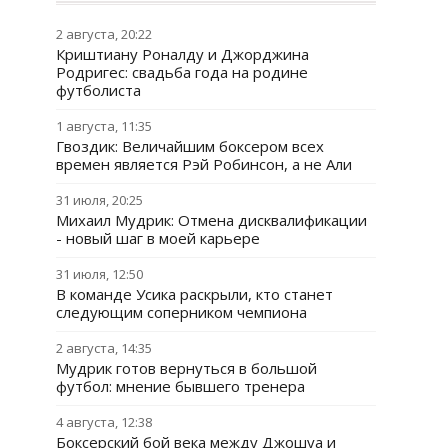
2 августа, 20:22
Криштиану Роналду и Джорджина
Родригес: свадьба года на родине
футболиста
1 августа, 11:35
Гвоздик: Величайшим боксером всех
времен является Рэй Робинсон, а не Али
31 июля, 20:25
Михаил Мудрик: Отмена дисквалификации
- новый шаг в моей карьере
31 июля, 12:50
В команде Усика раскрыли, кто станет
следующим соперником чемпиона
2 августа, 14:35
Мудрик готов вернуться в большой
футбол: мнение бывшего тренера
4 августа, 12:38
Боксерский бой века между Джошуа и