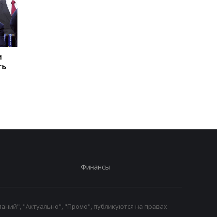
и
Тренер Сиксерс
Альварес нацеливае
ть
объяснил, чего ждет от
на Барселону:
Леброна
активизация
переговоров о
трансфере
Финансы
аний", "Актуально", "Промо", публикуются на правах