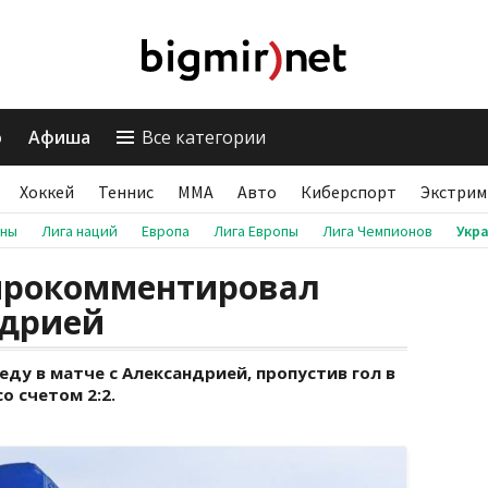
о
Афиша
Все категории
Хоккей
Теннис
ММА
Авто
Киберспорт
Экстрим
аны
Лига наций
Европа
Лига Европы
Лига Чемпионов
Укр
прокомментировал
ндрией
ду в матче с Александрией, пропустив гол в
о счетом 2:2.