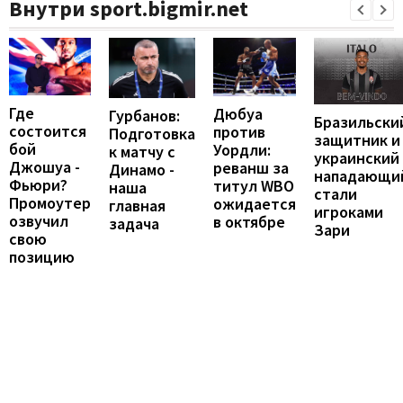
Внутри sport.bigmir.net
Где
Дюбуа
Гурбанов:
Бразильски
состоится
против
Подготовка
защитник и
бой
Уордли:
к матчу с
украинский
Джошуа -
реванш за
Динамо -
нападающи
Фьюри?
титул WBO
наша
стали
Промоутер
ожидается
главная
игроками
озвучил
в октябре
задача
Зари
свою
позицию