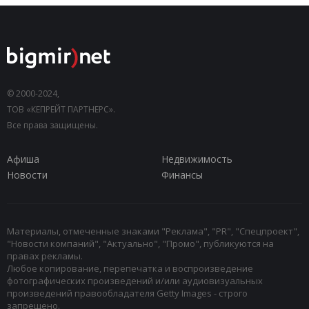
© 2000-2024,
ТОВ «КЕПРЕЙТ ПАРТНЕРС».
Все права защищены.
Афиша
Недвижимость
Новости
Финансы
Материалы, отмеченные знаками "Реклама", "PR", "Спецпроект",
"Новости компаний", "Актуально", "Промо", публикуются на
правах рекламы.
Любое копирование, перепечатка и воспроизведение
фотографических произведений и/или аудиовизуальных
произведений правообладателя Getty Images - строго
запрещено.