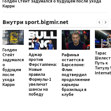
Голден Стейт задумался о будущем после ухода
Карри
Внутри sport.bigmir.net
Голден
Тарас
Аджар
Рафинья
Стейт
Шелест
против
остается в
задумался
Путь к
Ферстаппена:
Барселоне:
о
Титулу
Новые
Флик
будущем
Internat
правила
подтвердил
после
Формулы-1
продолжение
ухода
увеличат
карьеры
Карри
шансы на
бразильца в
победу
клубе