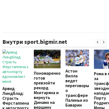
Внутри sport.bigmir.net
Астон
Пономаренко
Рома в 
Вилла
готов
за
ведет
превзойти
трансф
переговоры
рекорд
звездн
Арвид
о
Мхитаряна и
напада
Линдблад:
трансфере
вернуть
Порту
Страсть
Палиньи из
Динамо на
Родриг
Ферстаппена
Баварии
вершину
Моры
к автоспорту