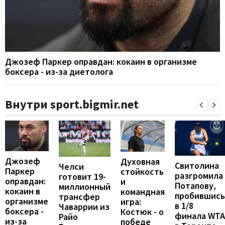
Джозеф Паркер оправдан: кокаин в организме
боксера - из-за диетолога
Внутри sport.bigmir.net
Джозеф
Духовная
Свитолина
Челси
Паркер
стойкость
разгромила
готовит 19-
оправдан:
и
Потапову,
миллионный
кокаин в
командная
пробившись
трансфер
организме
игра:
в 1/8
Чаваррии из
боксера -
Костюк - о
финала WTA
Райо
из-за
победе