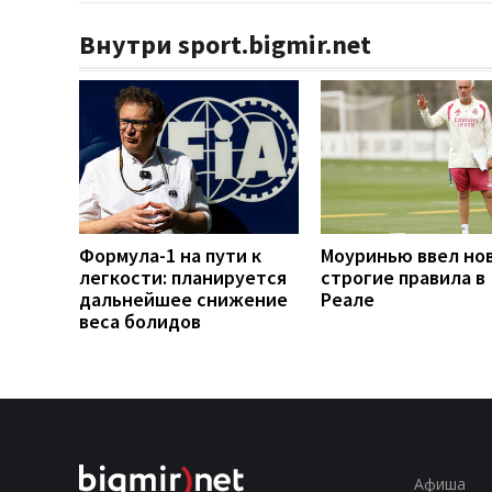
Внутри sport.bigmir.net
Формула-1 на пути к
Моуринью ввел но
легкости: планируется
строгие правила в
дальнейшее снижение
Реале
веса болидов
Афиша