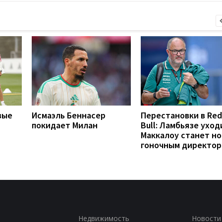
вые
Исмаэль Беннасер
Перестановки в Red
покидает Милан
Bull: Ламбьязе уход
Маккалоу станет н
гоночным директо
Недвижимость
Новости