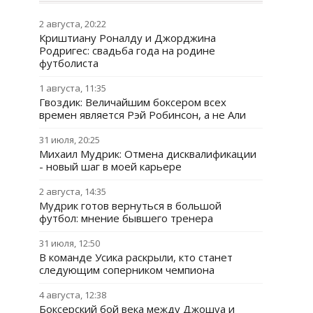
2 августа, 20:22
Криштиану Роналду и Джорджина
Родригес: свадьба года на родине
футболиста
1 августа, 11:35
Гвоздик: Величайшим боксером всех
времен является Рэй Робинсон, а не Али
31 июля, 20:25
Михаил Мудрик: Отмена дисквалификации
- новый шаг в моей карьере
2 августа, 14:35
Мудрик готов вернуться в большой
футбол: мнение бывшего тренера
31 июля, 12:50
В команде Усика раскрыли, кто станет
следующим соперником чемпиона
4 августа, 12:38
Боксерский бой века между Джошуа и