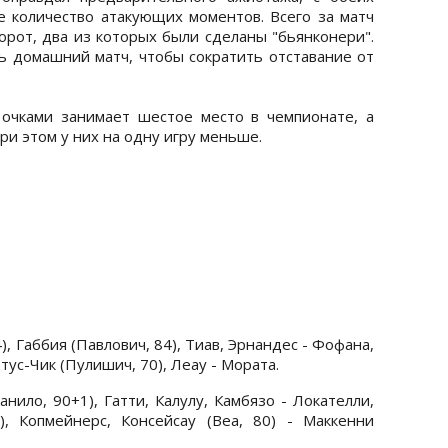
 количество атакующих моментов. Всего за матч
орот, два из которых были сделаны "бьянконери".
ть домашний матч, чтобы сократить отставание от
очками занимает шестое место в чемпионате, а
при этом у них на одну игру меньше.
4), Габбия (Павлович, 84), Тиав, Эрнандес - Фофана,
тус-Чик (Пулишич, 70), Леау - Мората.
анило, 90+1), Гатти, Калулу, Камбязо - Локателли,
, Копмейнерс, Консейсау (Веа, 80) - Маккенни