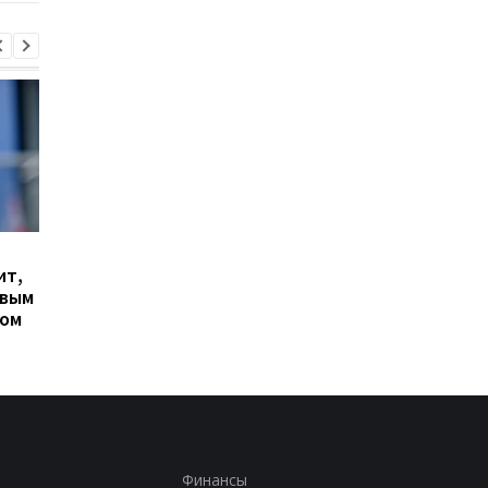
Гранада расторгает
Милан ведет
ит,
контракт с вратарем
переговоры о
овым
Люкой Зиданом
возвращении Леанд
ром
Паредеса в Серию А
Финансы