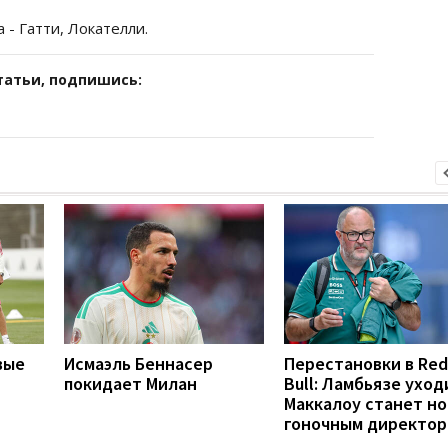
а - Гатти, Локателли.
татьи, подпишись:
вые
Исмаэль Беннасер
Перестановки в Red
покидает Милан
Bull: Ламбьязе уход
Маккалоу станет н
гоночным директо