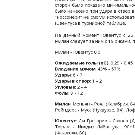
сторон было показано минимальное
было нанесено три удара в створ в
"Россонери" не смогли использова
Ювентуса в турнирной таблице.
На данный момент Ювентус с 25 
Милан следует за ним с 19 очками, 
Милан - Ювентус 0:0
Ожидаемые голы (xG)
: 0.29 - 0.45
Владение мячом
: 43% - 57%
Удары
: 6 - 7
Удары в створ
: 1 - 2
Угловые
: 2 - 4
Фолы
: 9 - 12
Милан
: Меньян - Роял (Калабрия, 8
Рейндерс - Муса (Чуквуэзе, 84), Лоф
Ювентус
: Ди Грегорио - Савона (Д
Тюрам - Йилдиз (Мбангула, 90+1)
(Фаджоли, 80) .