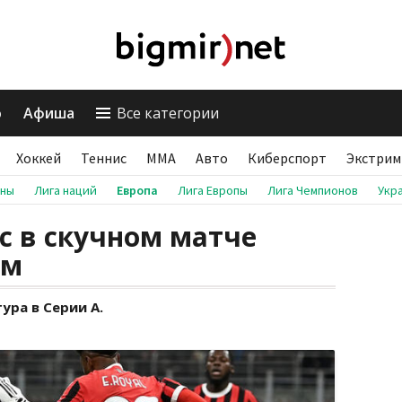
о
Афиша
Все категории
Хоккей
Теннис
ММА
Авто
Киберспорт
Экстрим
аны
Лига наций
Европа
Лига Европы
Лига Чемпионов
Укр
с в скучном матче
ом
ра в Серии А.