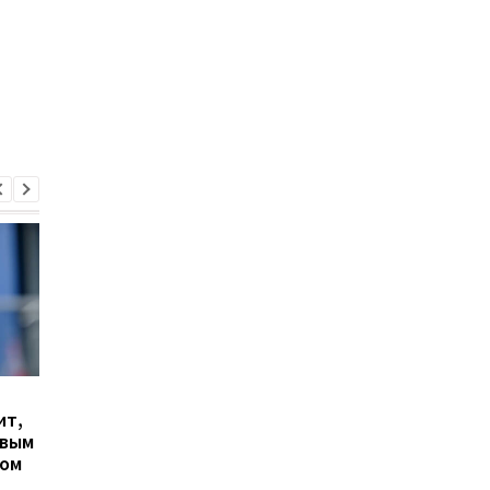
Гранада расторгает
Милан ведет
ит,
контракт с вратарем
переговоры о
овым
Люкой Зиданом
возвращении Леанд
ром
Паредеса в Серию А