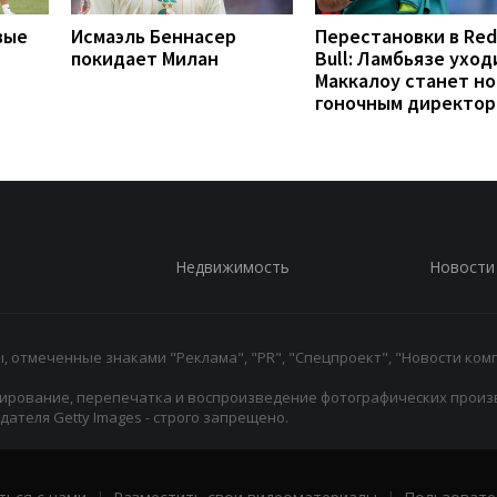
вые
Исмаэль Беннасер
Перестановки в Red
покидает Милан
Bull: Ламбьязе уход
Маккалоу станет н
гоночным директо
Недвижимость
Новости
 отмеченные знаками "Реклама", "PR", "Спецпроект", "Новости комп
ирование, перепечатка и воспроизведение фотографических произ
ателя Getty Images - строго запрещено.