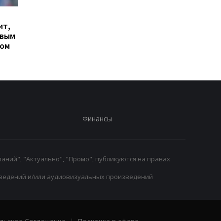
Гранада расторгает
Милан ведет
ит,
контракт с вратарем
переговоры о
овым
Люкой Зиданом
возвращении Леанд
ром
Паредеса в Серию А
Финансы
аний", "Актуально", "Промо", публикуются на правах
ведений и/или аудиовизуальных произведений