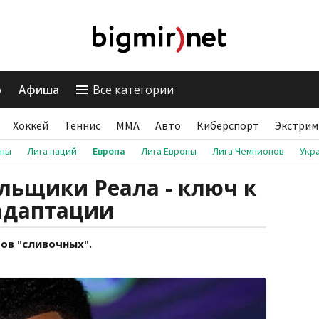
о
Афиша
Все категории
Хоккей
Теннис
ММА
Авто
Киберспорт
Экстрим
аны
Лига наций
Европа
Лига Европы
Лига Чемпионов
Укр
льщики Реала - ключ к
адаптации
ов "сливочных".