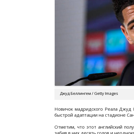
Джуд Беллингем / Getty Images
Новичок мадридского Реала Джуд Б
быстрой адаптации на стадионе Сан
Отметим, что этот английский пол
забив в них десять голов и неоднок