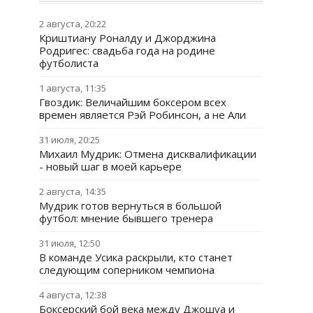
2 августа, 20:22
Криштиану Роналду и Джорджина
Родригес: свадьба года на родине
футболиста
1 августа, 11:35
Гвоздик: Величайшим боксером всех
времен является Рэй Робинсон, а не Али
31 июля, 20:25
Михаил Мудрик: Отмена дисквалификации
- новый шаг в моей карьере
2 августа, 14:35
Мудрик готов вернуться в большой
футбол: мнение бывшего тренера
31 июля, 12:50
В команде Усика раскрыли, кто станет
следующим соперником чемпиона
4 августа, 12:38
Боксерский бой века между Джошуа и