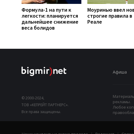
Формула-1 на пути к
Моуринью ввел но
легкости: планируется
строгие правила в
дальнейшее снижение
Реале
веса болидов
Афиша
Материалы,
© 2000-2024,
рекламы.
ТОВ «КЕПРЕЙТ ПАРТНЕРС».
Любое коп
Все права защищены.
правооблад