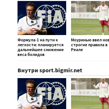
Формула-1 на пути к
Моуринью ввел но
легкости: планируется
строгие правила в
дальнейшее снижение
Реале
веса болидов
Внутри sport.bigmir.net