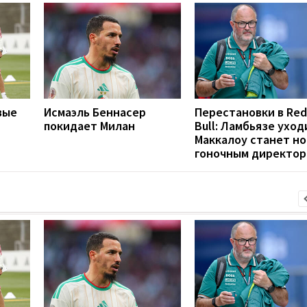
вые
Исмаэль Беннасер
Перестановки в Red
покидает Милан
Bull: Ламбьязе уход
Маккалоу станет н
гоночным директо