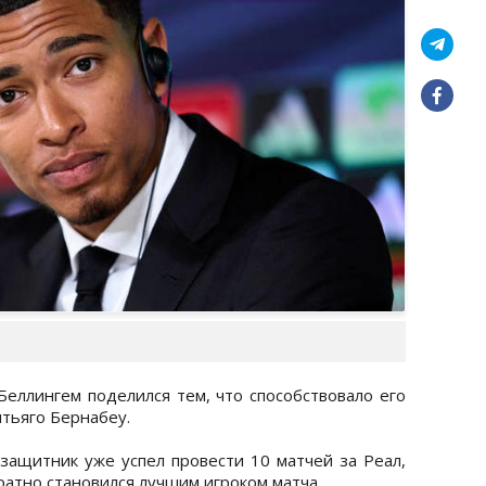
еллингем поделился тем, что способствовало его
тьяго Бернабеу.
узащитник уже успел провести 10 матчей за Реал,
ратно становился лучшим игроком матча.