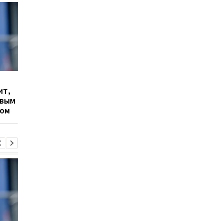
Гранада расторгает
Милан ведет
ит,
контракт с вратарем
переговоры о
овым
Люкой Зиданом
возвращении Леанд
ром
Паредеса в Серию А