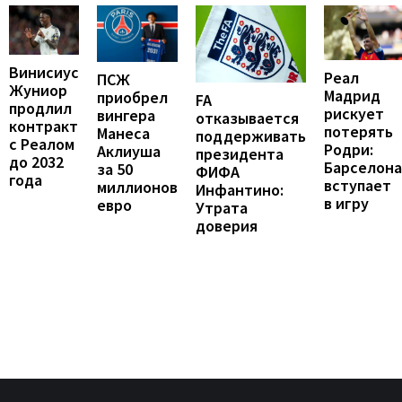
Винисиус
Реал
ПСЖ
Жуниор
Мадрид
приобрел
FA
продлил
рискует
вингера
отказывается
контракт
потерять
Манеса
поддерживать
с Реалом
Родри:
Аклиуша
президента
до 2032
Барселона
за 50
ФИФА
года
вступает
миллионов
Инфантино:
в игру
евро
Утрата
доверия