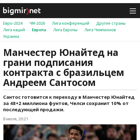
Евро-2024
ЧМ-2026
Лига конференций
Другие страны
Лига наций
Европа
Лига Европы
Лига Чемпионов
Украина
Манчестер Юнайтед на
грани подписания
контракта с бразильцем
Андреем Сантосом
Сантос готовится к переходу в Манчестер Юнайтед
за 48+2 миллиона фунтов, Челси сохранит 10% от
последующей продажи.
8 июля, 20:21