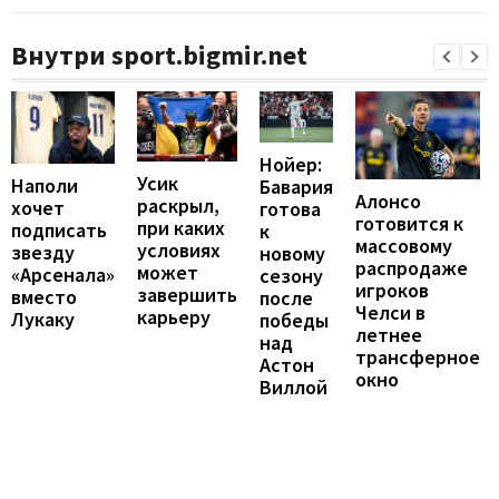
Внутри sport.bigmir.net
Нойер:
Усик
Наполи
Бавария
Алонсо
раскрыл,
хочет
готова
готовится к
при каких
подписать
к
массовому
условиях
звезду
новому
распродаже
может
«Арсенала»
сезону
игроков
завершить
вместо
после
Челси в
карьеру
Лукаку
победы
летнее
над
трансферное
Астон
окно
Виллой