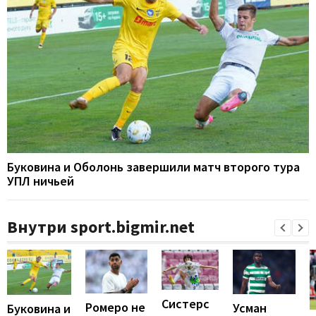
Буковина и Оболонь завершили матч второго тура
УПЛ ничьей
Внутри sport.bigmir.net
Систерс
Ромеро не
Усман
Буковина и