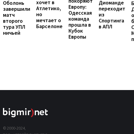
покоряют
хочет в
Диоманде
Оболонь
Европу:
Атлетико,
переходит
завершили
Одесская
но
из
матч
о
команда
мечтает о
Спортинга
второго
б
прошла в
Барселоне
в АПЛ
тура УПЛ
С
Кубок
ничьей
Европы
© 2000-2024,