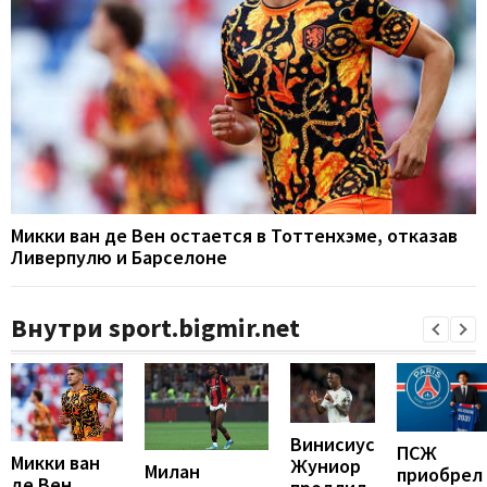
Микки ван де Вен остается в Тоттенхэме, отказав
Ливерпулю и Барселоне
Внутри sport.bigmir.net
Винисиус
ПСЖ
Микки ван
Жуниор
Милан
приобрел
де Вен