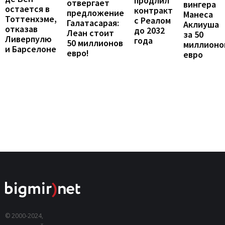
продлил
отвергает
вингера
остается в
контракт
предложение
Манеса
Тоттенхэме,
с Реалом
Галатасарая:
Аклиуша
отказав
до 2032
Леан стоит
за 50
Ливерпулю
года
50 миллионов
миллионо
и Барселоне
евро!
евро
© 2000-2024,