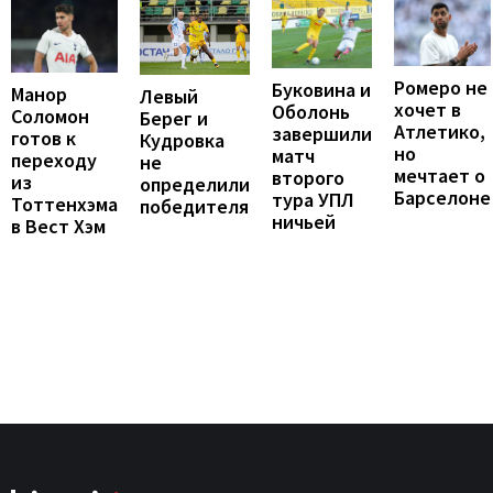
Ромеро не
Буковина и
Манор
Левый
хочет в
Оболонь
Соломон
Берег и
Атлетико,
завершили
готов к
Кудровка
но
матч
переходу
не
мечтает о
второго
из
определили
Барселоне
тура УПЛ
Тоттенхэма
победителя
ничьей
в Вест Хэм