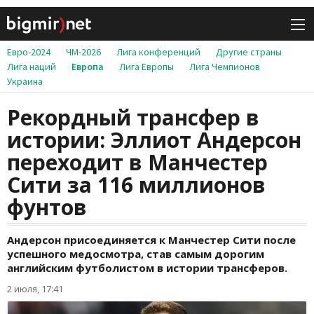
Евро-2024
ЧМ-2026
Лига конференций
Другие страны
Лига наций
Европа
Лига Европы
Лига Чемпионов
Украина
Рекордный трансфер в
истории: Эллиот Андерсон
переходит в Манчестер
Сити за 116 миллионов
фунтов
Андерсон присоединяется к Манчестер Сити после
успешного медосмотра, став самым дорогим
английским футболистом в истории трансферов.
2 июля, 17:41