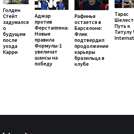
Голден
Тарас
Аджар
Рафинья
Стейт
Шелест
против
остается в
задумался
Путь к
Ферстаппена:
Барселоне:
о
Титулу
Новые
Флик
будущем
Internat
правила
подтвердил
после
Формулы-1
продолжение
ухода
увеличат
карьеры
Карри
шансы на
бразильца в
победу
клубе