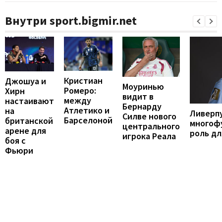
Внутри sport.bigmir.net
Кристиан
Джошуа и
Моуринью
Ромеро:
Хирн
видит в
между
настаивают
Бернарду
Атлетико и
на
Ливерп
Силве нового
Барселоной
британской
многоф
центрального
арене для
роль дл
игрока Реала
боя с
Фьюри