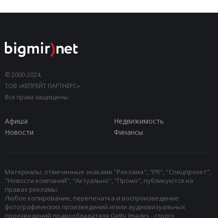
© 2000-2024,
ТОВ «КЕПРЕЙТ ПАРТНЕРС».
Все права защищены.
Афиша
Недвижимость
Новости
Финансы
Материалы, отмеченные знаками "Реклама", "PR", "Спецпроект",
"Новости компаний", "Актуально", "Промо", публикуются на
правах рекламы.
Любое копирование, перепечатка и воспроизведение
фотографических произведений и/или аудиовизуальных
произведений правообладателя Getty Images - строго