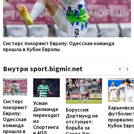
Систерс покоряют Европу: Одесская команда
прошла в Кубок Европы
Внутри sport.bigmir.net
Систерс
Усман
покоряют
Харьковск
Диоманде
Боруссия
Европу:
футболис
переходит
Дортмунд не
Одесская
прорвалис
из
отступает:
команда
Кубок Евр
Спортинга
борьба за
прошла в
в АПЛ
Саида Эль-