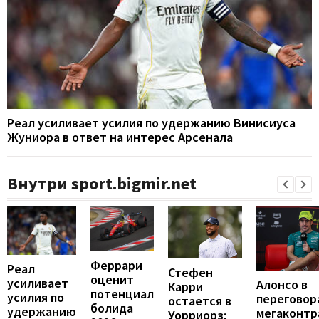
Реал усиливает усилия по удержанию Винисиуса
Жуниора в ответ на интерес Арсенала
Внутри sport.bigmir.net
Феррари
Реал
Стефен
оценит
усиливает
Алонсо в
Карри
потенциал
усилия по
переговор
остается в
болида
удержанию
мегаконтр
Уорриорз: