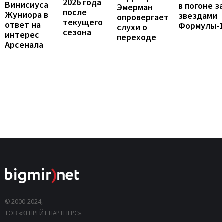
2026 года
Винисиуса
в погоне з
Эмерман
после
Жуниора в
звездами
опровергает
текущего
ответ на
Формулы-
слухи о
сезона
интерес
переходе
Арсенала
© 2000-2024,
ТОВ «КЕПРЕЙТ ПАРТНЕРС».