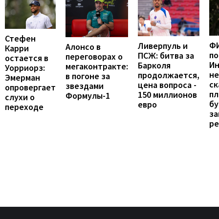
Стефен
Ф
Ливерпуль и
Алонсо в
Карри
п
ПСЖ: битва за
переговорах о
остается в
Ин
Барколя
мегаконтракте:
Уорриорз:
не
продолжается,
в погоне за
Эмерман
ск
цена вопроса -
звездами
опровергает
пл
150 миллионов
Формулы-1
слухи о
бу
евро
переходе
з
ре