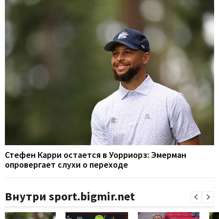
Стефен Карри остается в Уорриорз: Эмерман
опровергает слухи о переходе
Внутри sport.bigmir.net