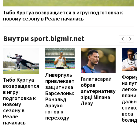
Тибо Куртуа возвращается в игру: подготовка к
новому сезону в Реале началась
Внутри sport.bigmir.net
Ливерпуль
Форму
Галатасарай
Тибо Куртуа
привлекает
на пут
обрав
возвращается
защитника
легко
альтернативу
в игру:
Барселоны:
плани
зірці Мілана
подготовка к
Рональд
даль
Леау
новому
Араухо
сниж
сезону в
готов к
веса
Реале
переходу
болид
началась