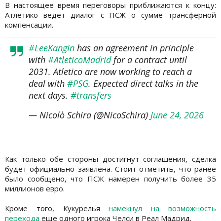
В настоящее время переговоры приближаются к концу:
Атлетико ведет диалог с ПСЖ о сумме трансферной
компенсации.
#LeeKangIn
has an agreement in principle
with
#AtleticoMadrid
for a contract until
2031. Atletico are now working to reach a
deal with
#PSG
. Expected direct talks in the
next days.
#transfers
— Nicolò Schira (@NicoSchira)
June 24, 2026
Как только обе стороны достигнут соглашения, сделка
будет официально заявлена. Стоит отметить, что ранее
было сообщено, что ПСЖ намерен получить более 35
миллионов евро.
Кроме того, Кукурелья
намекнул на возможность
перехода
еще одного игрока Челси в Реал Мадрид.