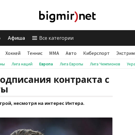
о
Афиша
Все категории
Хоккей
Теннис
ММА
Авто
Киберспорт
Экстрим
аны
Лига наций
Европа
Лига Европы
Лига Чемпионов
Укр
подписания контракта с
ты
трой, несмотря на интерес Интера.