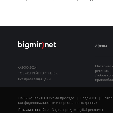
Афиша
Материалы,
© 2000-2024,
рекламы.
ТОВ «КЕПРЕЙТ ПАРТНЕРС».
Любое коп
Все права защищены.
правооблад
Наши контакты и схема проезда
|
Редакция
|
Связа
конфиденциальности и персональных данных
Реклама на сайте:
Отдел продаж digital рекламы