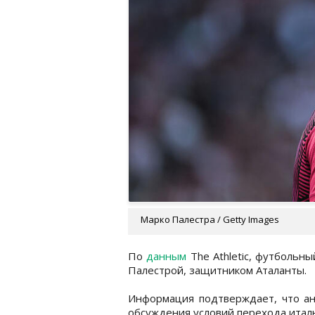
Марко Палестра / Getty Images
По
данным
The Athletic, футбольн
Палестрой, защитником Аталанты.
Информация подтверждает, что ан
обсуждения условий перехода италья