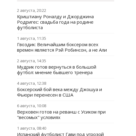
2 августа, 20:22
Криштиану Роналду и Джорджина
Родригес: свадьба года на родине
футболиста
1 августа, 11:35
Гвоздик: Величайшим боксером всех
времен является Рэй Робинсон, а не Али
2 августа, 14:35
Мудрик готов вернуться в большой
футбол: мнение бывшего тренера
4 августа, 12:38
Боксерский бой века между Джошуа и
Фьюри перенесен в США
6 августа, 10:08
Верховен готов на реванш с Усиком при
"весомых" условиях
1 августа, 08:40
Испанский футболист Гави под угрозой