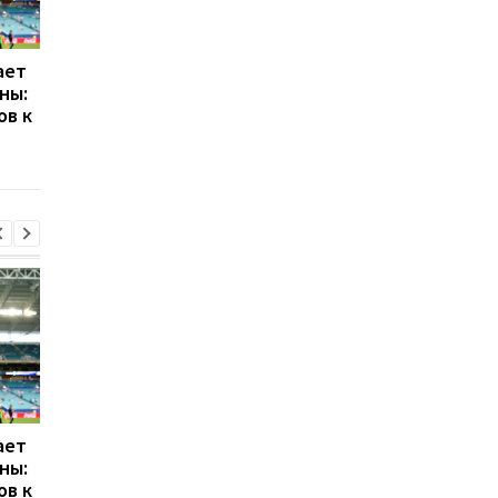
ает
Галатасарай обрав
Формула-1 на пути к
ны:
альтернативу зірці
легкости: планирует
ов к
Мілана Леау
дальнейшее снижен
веса болидов
ает
Галатасарай обрав
Формула-1 на пути к
ны:
альтернативу зірці
легкости: планирует
ов к
Мілана Леау
дальнейшее снижен