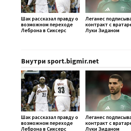
Шак рассказал правду о
Леганес подписыв
возможном переходе
контракт с вратар
Леброна в Сиксерс
Луки Зиданом
Внутри sport.bigmir.net
Шак рассказал правду о
Леганес подписыв
возможном переходе
контракт с вратар
Леброна в Сиксерс
Луки Зиданом