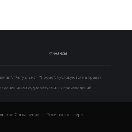
веса болидов
Финансы
аний", "Актуально", "Промо", публикуются на правах
ведений и/или аудиовизуальных произведений
льское Соглашение
|
Политика в сфере