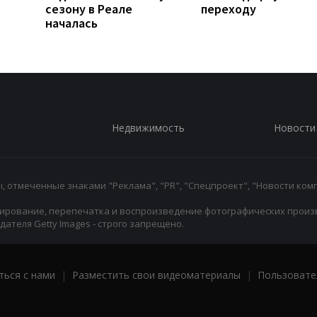
сезону в Реале
переходу
началась
Недвижимость
Новости
 отмеченные знаками "Реклама", "PR", "Спецпроект", "Новости комп
ирование, перепечатка и воспроизведение фотографических произ
ателя Getty Images - строго запрещено.
ться с нами
|
Разместить свои видеоматериалы
|
Пользовате