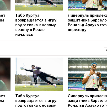
ает
Тибо Куртуа
Ливерпуль привлек
ем
возвращается в игру:
защитника Барсело
подготовка к новому
Рональд Араухо гот
сезону в Реале
переходу
началась
ает
Тибо Куртуа
Ливерпуль привлек
ем
возвращается в игру:
защитника Барсело
подготовка к новому
Рональд Араухо гот