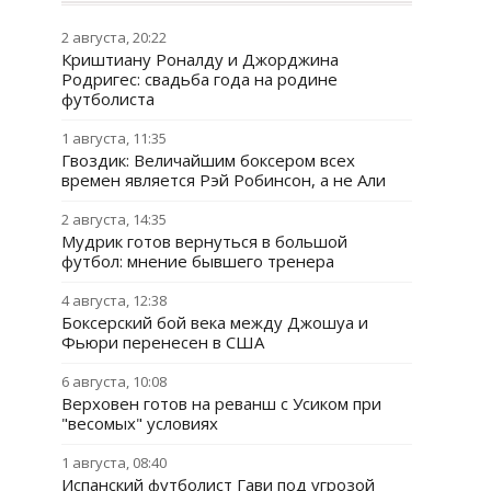
2 августа, 20:22
Криштиану Роналду и Джорджина
Родригес: свадьба года на родине
футболиста
1 августа, 11:35
Гвоздик: Величайшим боксером всех
времен является Рэй Робинсон, а не Али
2 августа, 14:35
Мудрик готов вернуться в большой
футбол: мнение бывшего тренера
4 августа, 12:38
Боксерский бой века между Джошуа и
Фьюри перенесен в США
6 августа, 10:08
Верховен готов на реванш с Усиком при
"весомых" условиях
1 августа, 08:40
Испанский футболист Гави под угрозой