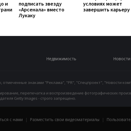
до и
подписать звезду
условиях может
грани
«Арсенала» вместо
завершить карьеру
Лукаку
Недвижимость
Новости
 отмеченные знаками "Реклама", "PR", "Спецпроект", "Новости комп
ирование, перепечатка и воспроизведение фотографических произ
ателя Getty Images - строго запрещено.
ться с нами
|
Разместить свои видеоматериалы
|
Пользовате