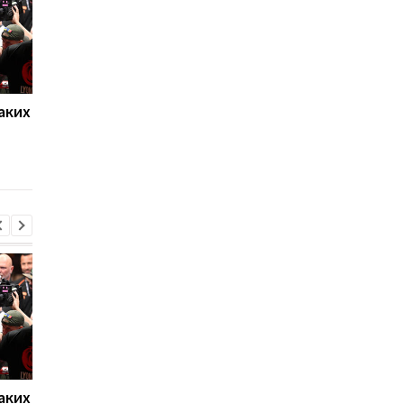
аких
Нойер: Бавария готова к
Алонсо готовится к
новому сезону после
массовому распрод
победы над Астон
игроков Челси в лет
Виллой
трансферное окно
аких
Нойер: Бавария готова к
Алонсо готовится к