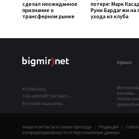
сделал неожиданное
потере: Марк Каса
признание о
Руни Бардагжи на 
трансферном рынке
ухода из клуба
Афиша
Материалы,
© 2000-2024,
рекламы.
ТОВ «КЕПРЕЙТ ПАРТНЕРС».
Любое коп
Все права защищены.
правооблад
Наши контакты и схема проезда
|
Редакция
|
Связа
конфиденциальности и персональных данных