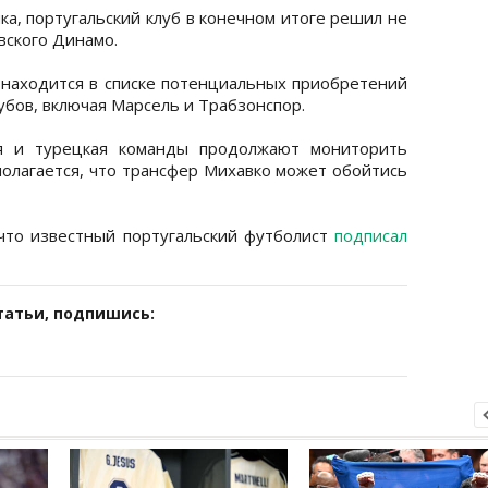
ка, португальский клуб в конечном итоге решил не
вского Динамо.
 находится в списке потенциальных приобретений
бов, включая Марсель и Трабзонспор.
ая и турецкая команды продолжают мониторить
полагается, что трансфер Михавко может обойтись
что известный португальский футболист
подписал
татьи, подпишись: