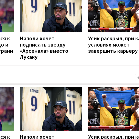
ся к
Наполи хочет
Усик раскрыл, при к
до и
подписать звезду
условиях может
грани
«Арсенала» вместо
завершить карьеру
Лукаку
ся к
Наполи хочет
Усик раскрыл, при к