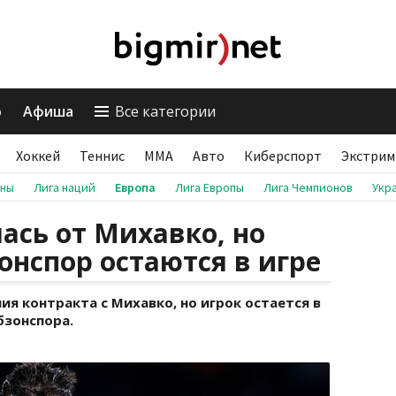
о
Афиша
Все категории
Хоккей
Теннис
ММА
Авто
Киберспорт
Экстрим
аны
Лига наций
Европа
Лига Европы
Лига Чемпионов
Укр
ась от Михавко, но
онспор остаются в игре
ия контракта с Михавко, но игрок остается в
бзонспора.