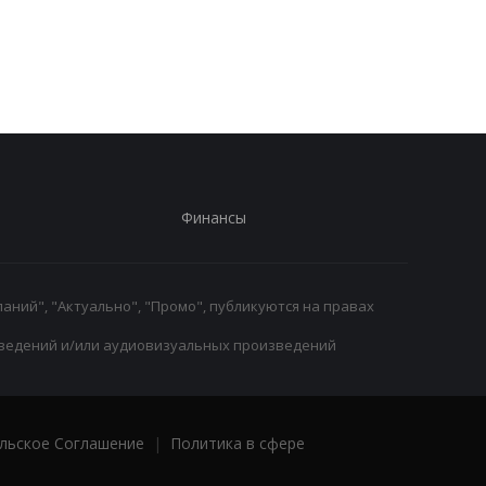
новому сезону после
массовому распрод
победы над Астон
игроков Челси в лет
Виллой
трансферное окно
Финансы
аний", "Актуально", "Промо", публикуются на правах
ведений и/или аудиовизуальных произведений
льское Соглашение
|
Политика в сфере