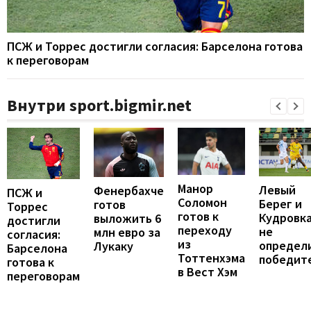
ПСЖ и Торрес достигли согласия: Барселона готова
к переговорам
Внутри sport.bigmir.net
Манор
Левый
Фенербахче
ПСЖ и
Соломон
Берег и
готов
Торрес
готов к
Кудровк
выложить 6
достигли
переходу
не
млн евро за
согласия:
из
определ
Лукаку
Барселона
Тоттенхэма
победит
готова к
в Вест Хэм
переговорам