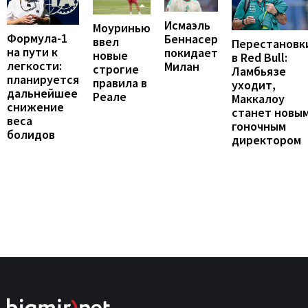
Исмаэль
Моуринью
Формула-1
Беннасер
ввел
Перестановк
на пути к
покидает
новые
в Red Bull:
легкости:
Милан
строгие
Ламбьязе
планируется
правила в
уходит,
дальнейшее
Реале
Маккалоу
снижение
станет новы
веса
гоночным
болидов
директором