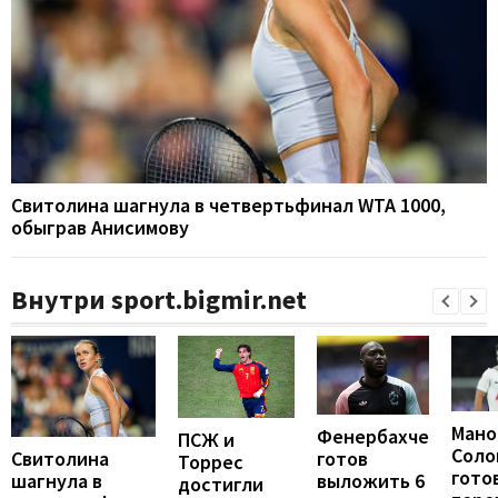
Свитолина шагнула в четвертьфинал WTA 1000,
обыграв Анисимову
Внутри sport.bigmir.net
Мано
Фенербахче
ПСЖ и
Соло
готов
Свитолина
Торрес
гото
выложить 6
шагнула в
достигли