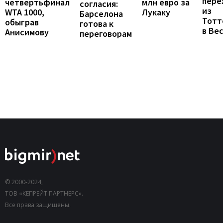
пере
млн евро за
четвертьфинал
согласия:
из
Лукаку
WTA 1000,
Барселона
Тотт
обыграв
готова к
в Ве
Анисимову
переговорам
© 2000-2024,
ТОВ «КЕПРЕЙТ ПАРТНЕРС».
Все права защищены.