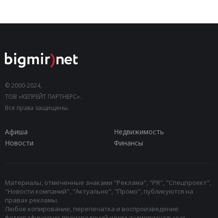
© 2000-2024,
ТОВ «КЕПРЕЙТ ПАРТНЕРС».
Все права защищены.
Афиша
Недвижимость
Новости
Финансы
Материалы, отмеченные знаками "Реклама", "PR", "Спецпроект",
"Новости компаний", "Актуально", "Промо", публикуются на
правах рекламы.
Любое копирование, перепечатка и воспроизведение
фотографических произведений и/или аудиовизуальных