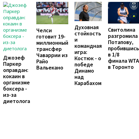
Духовная
Свитолина
Челси
стойкость
разгромила
готовит 19-
и
Потапову,
миллионный
командная
пробившись
трансфер
игра:
в 1/8
Чаваррии из
Джозеф
Костюк - о
финала WTA
Райо
Паркер
победе
в Торонто
Вальекано
оправдан:
Динамо
кокаин в
над
организме
Карабахом
боксера -
из-за
диетолога