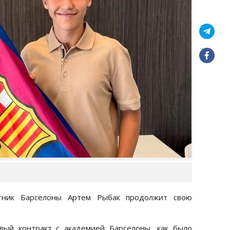
тник Барселоны Артем Рыбак продолжит свою
вый контракт с академией Барселоны, как было