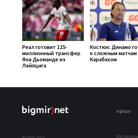
Реал готовит 125-
Костюк: Динамо г
миллионный трансфер
к сложным матчам 
Яна Дьоманде из
Карабахом
Лейпцига
Афиша
Материалы,
© 2000-2024,