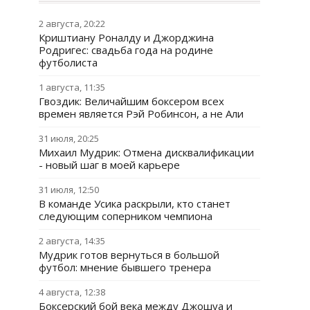
2 августа, 20:22
Криштиану Роналду и Джорджина
Родригес: свадьба года на родине
футболиста
1 августа, 11:35
Гвоздик: Величайшим боксером всех
времен является Рэй Робинсон, а не Али
31 июля, 20:25
Михаил Мудрик: Отмена дисквалификации
- новый шаг в моей карьере
31 июля, 12:50
В команде Усика раскрыли, кто станет
следующим соперником чемпиона
2 августа, 14:35
Мудрик готов вернуться в большой
футбол: мнение бывшего тренера
4 августа, 12:38
Боксерский бой века между Джошуа и