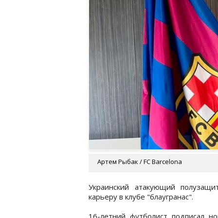
Артем Рыбак / FC Barcelona
Украинский атакующий полузащи
карьеру в клубе "блаугранас".
16-летний футболист подписал но