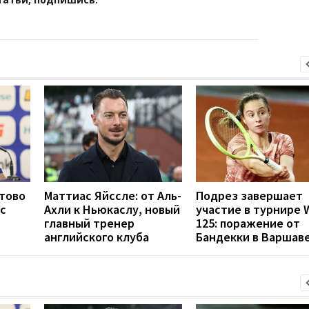
отово
Маттиас Яйссле: от Аль-
Подрез завершает
с
Ахли к Ньюкаслу, новый
участие в турнире 
главный тренер
125: поражение от
английского клуба
Бандекки в Варшав