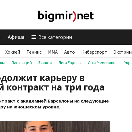
о
Афиша
Все категории
Хоккей
Теннис
ММА
Авто
Киберспорт
Экстрим
аны
Лига наций
Европа
Лига Европы
Лига Чемпионов
Укр
одолжит карьеру в
й контракт на три года
нтракт с академией Барселоны на следующие
еру на юношеском уровне.