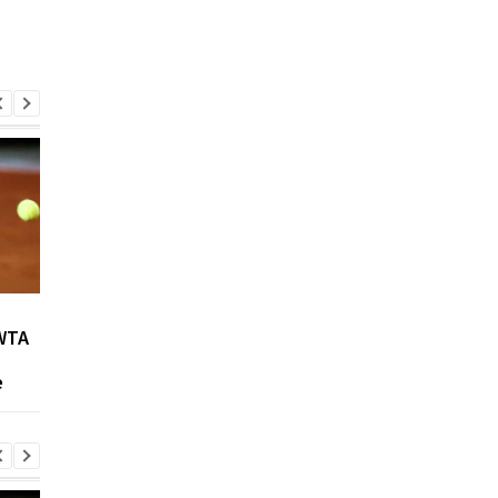
Возвращение Мудрика в
Джозеф Паркер:
WTA
Челси: Алонсо радует
отмена
восторг и поддержка
дисквалификации и
е
возвращение на рин