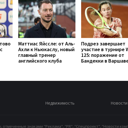
отово
Маттиас Яйссле: от Аль-
Подрез завершает
с
Ахли к Ньюкаслу, новый
участие в турнире 
главный тренер
125: поражение от
английского клуба
Бандекки в Варшав
Недвижимость
Новости
 отмеченные знаками "Реклама", "PR", "Спецпроект", "Новости комп