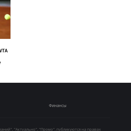
Возвращение Мудрика в
Джозеф Паркер:
WTA
Челси: Алонсо радует
отмена
восторг и поддержка
дисквалификации и
е
возвращение на рин
Финансы
аний", "Актуально", "Промо", публикуются на правах