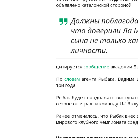
объявлено каталонской стороной.
Должны поблагода
что доверили Ла 
сына не только ка
личности.
цитируется
сообщение
академии Ба
По
словам
агента Рыбака, Вадима 
три года.
Рыбак будет продолжать выступат
сезоне он играл за команду U-16 клу
Ранее отмечалось, что Рыбак внес
мирового клубного чемпионата сре
Не пропусти другие интересные с