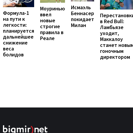
Исмаэль
Моуринью
Формула-1
Беннасер
ввел
Перестановк
на пути к
покидает
новые
в Red Bull:
легкости:
Милан
строгие
Ламбьязе
планируется
правила в
уходит,
дальнейшее
Реале
Маккалоу
снижение
станет новы
веса
гоночным
болидов
директором