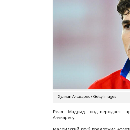
Хулиан Альварес / Getty Images
Реал Мадрид подтверждает пр
Альваресу.
Мадридский клуб предложил Атлети