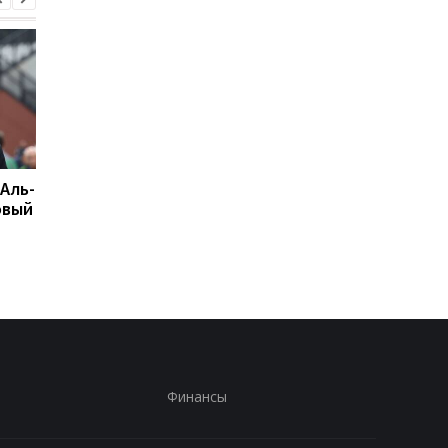
 Аль-
Подрез завершает
Возвращение Мудрик
овый
участие в турнире WTA
Челси: Алонсо радуе
125: поражение от
восторг и поддержк
Бандекки в Варшаве
Финансы