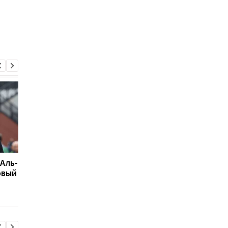
 Аль-
Подрез завершает
Возвращение Мудрик
овый
участие в турнире WTA
Челси: Алонсо радуе
125: поражение от
восторг и поддержк
Бандекки в Варшаве