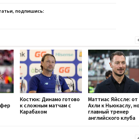
татьи, подпишись:
Костюк: Динамо готово
Маттиас Яйссле: от
сфер
к сложным матчам с
Ахли к Ньюкаслу, н
Карабахом
главный тренер
английского клуба