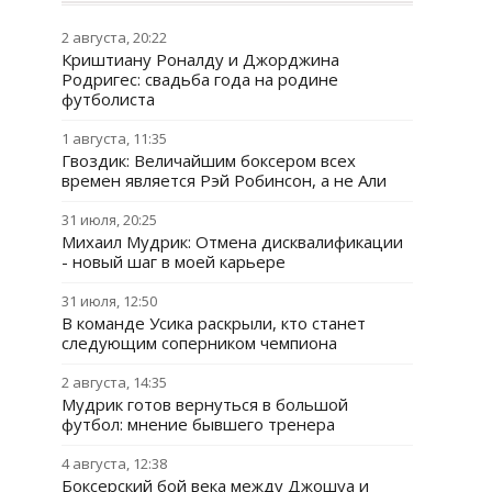
2 августа, 20:22
Криштиану Роналду и Джорджина
Родригес: свадьба года на родине
футболиста
1 августа, 11:35
Гвоздик: Величайшим боксером всех
времен является Рэй Робинсон, а не Али
31 июля, 20:25
Михаил Мудрик: Отмена дисквалификации
- новый шаг в моей карьере
31 июля, 12:50
В команде Усика раскрыли, кто станет
следующим соперником чемпиона
2 августа, 14:35
Мудрик готов вернуться в большой
футбол: мнение бывшего тренера
4 августа, 12:38
Боксерский бой века между Джошуа и