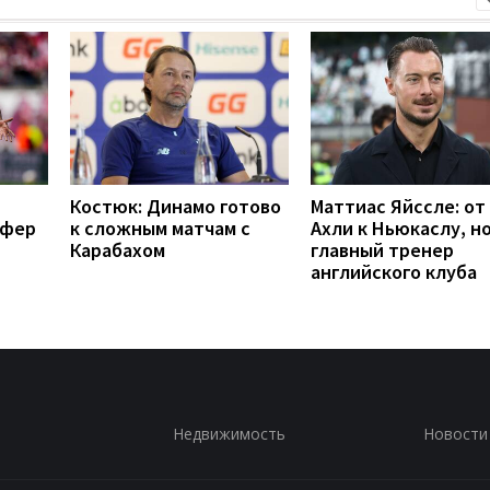
Костюк: Динамо готово
Маттиас Яйссле: от
сфер
к сложным матчам с
Ахли к Ньюкаслу, н
Карабахом
главный тренер
английского клуба
Недвижимость
Новости