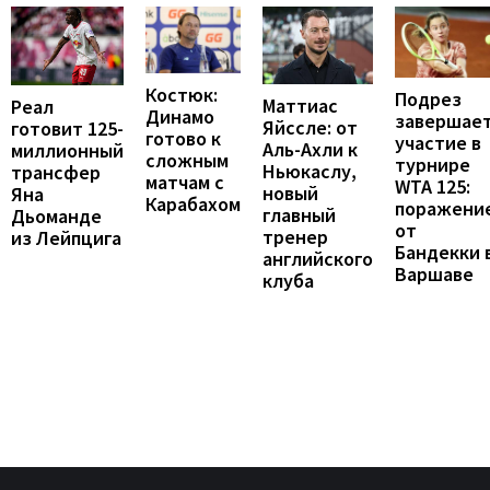
Костюк:
Подрез
Маттиас
Реал
Динамо
завершае
Яйссле: от
готовит 125-
готово к
участие в
Аль-Ахли к
миллионный
сложным
турнире
Ньюкаслу,
трансфер
матчам с
WTA 125:
новый
Яна
Карабахом
поражени
главный
Дьоманде
от
тренер
из Лейпцига
Бандекки 
английского
Варшаве
клуба