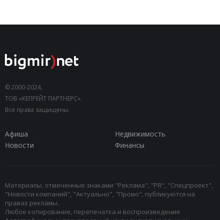
© 2000-2024,
ТОВ «КЕПРЕЙТ ПАРТНЕРС».
Все права защищены.
Афиша
Недвижимость
Новости
Финансы
Материалы, отмеченные знаками "Реклама", "PR", "Спецпроект",
"Новости компаний", "Актуально", "Промо", публикуются на
правах рекламы.
Любое копирование, перепечатка и воспроизведение