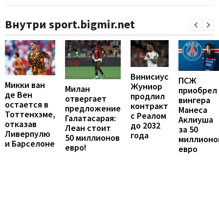
Внутри sport.bigmir.net
Винисиус
ПСЖ
Микки ван
Жуниор
Милан
приобрел
де Вен
продлил
отвергает
вингера
остается в
контракт
предложение
Манеса
Тоттенхэме,
с Реалом
Галатасарая:
Аклиуша
отказав
до 2032
Леан стоит
за 50
Ливерпулю
года
50 миллионов
миллионо
и Барселоне
евро!
евро