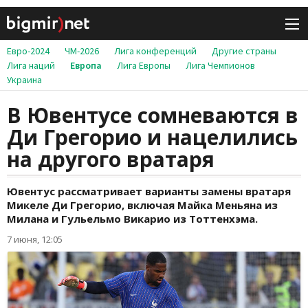
Евро-2024
ЧМ-2026
Лига конференций
Другие страны
Лига наций
Европа
Лига Европы
Лига Чемпионов
Украина
В Ювентусе сомневаются в
Ди Грегорио и нацелились
на другого вратаря
Ювентус рассматривает варианты замены вратаря
Микеле Ди Грегорио, включая Майка Меньяна из
Милана и Гульельмо Викарио из Тоттенхэма.
7 июня, 12:05