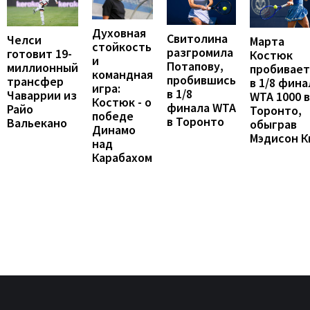
Духовная
Свитолина
Челси
Марта
стойкость
разгромила
готовит 19-
Костюк
и
Потапову,
миллионный
пробивает
командная
пробившись
трансфер
в 1/8 фина
игра:
в 1/8
Чаваррии из
WTA 1000 в
Костюк - о
финала WTA
Райо
Торонто,
победе
в Торонто
Вальекано
обыграв
Динамо
Мэдисон К
над
Карабахом