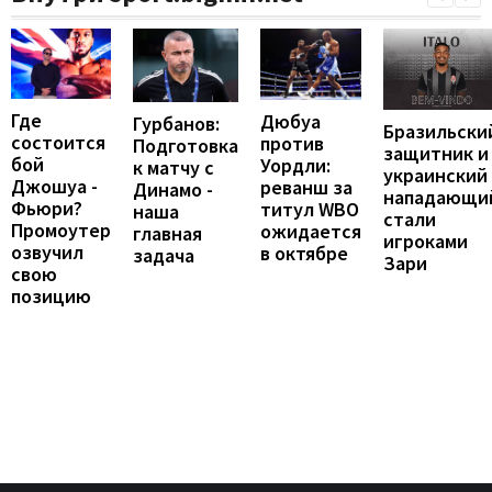
Где
Дюбуа
Гурбанов:
Бразильски
состоится
против
Подготовка
защитник и
бой
Уордли:
к матчу с
украинский
Джошуа -
реванш за
Динамо -
нападающи
Фьюри?
титул WBO
наша
стали
Промоутер
ожидается
главная
игроками
озвучил
в октябре
задача
Зари
свою
позицию