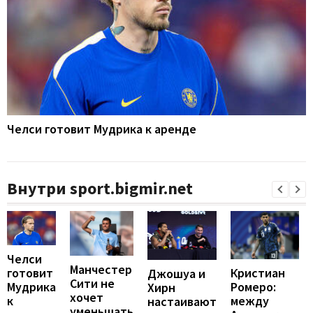
Челси готовит Мудрика к аренде
Внутри sport.bigmir.net
Челси
Манчестер
Кристиан
готовит
Джошуа и
Сити не
Ромеро:
Мудрика
Хирн
хочет
между
к
настаивают
уменьшать