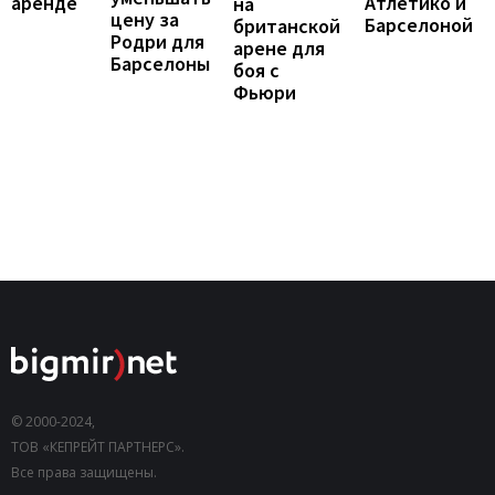
Атлетико и
аренде
на
цену за
Барселоной
британской
Родри для
арене для
Барселоны
боя с
Фьюри
© 2000-2024,
ТОВ «КЕПРЕЙТ ПАРТНЕРС».
Все права защищены.