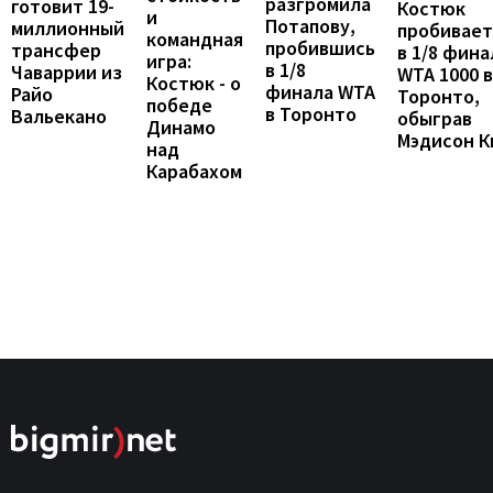
разгромила
готовит 19-
Костюк
и
Потапову,
миллионный
пробивает
командная
пробившись
трансфер
в 1/8 фина
игра:
в 1/8
Чаваррии из
WTA 1000 в
Костюк - о
финала WTA
Райо
Торонто,
победе
в Торонто
Вальекано
обыграв
Динамо
Мэдисон К
над
Карабахом