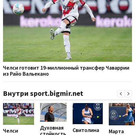
Челси готовит 19-миллионный трансфер Чаваррии
из Райо Вальекано
Внутри sport.bigmir.net
Духовная
Свитолина
Челси
Марта
стойкость