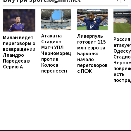
Атака на
Ливерпуль
Милан ведет
Россия
Стадион:
готовит 115
переговоры о
атакуе
Матч УПЛ
млн евро за
возвращении
Одессу
Черноморец
Барколя:
Леандро
Стадио
против
начало
Паредеса в
Черно
Колоса
переговоров
Серию А
повреж
перенесен
с ПСЖ
есть
постра