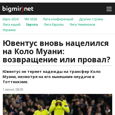
Евро-2024
ЧМ-2026
Лига конференций
Другие страны
Лига наций
Европа
Лига Европы
Лига Чемпионов
Украина
Ювентус вновь нацелился
на Коло Муани:
возвращение или провал?
Ювентус не теряет надежды на трансфер Коло
Муани, несмотря на его нынешние неудачи в
Тоттенхэме.
1 июня, 08:05