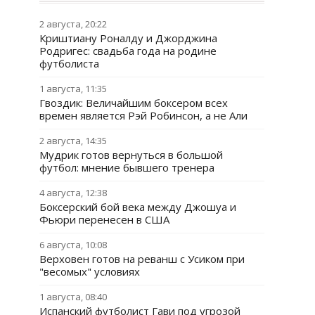
2 августа, 20:22
Криштиану Роналду и Джорджина
Родригес: свадьба года на родине
футболиста
1 августа, 11:35
Гвоздик: Величайшим боксером всех
времен является Рэй Робинсон, а не Али
2 августа, 14:35
Мудрик готов вернуться в большой
футбол: мнение бывшего тренера
4 августа, 12:38
Боксерский бой века между Джошуа и
Фьюри перенесен в США
6 августа, 10:08
Верховен готов на реванш с Усиком при
"весомых" условиях
1 августа, 08:40
Испанский футболист Гави под угрозой