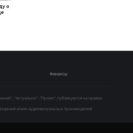
ду о
Леганес подписывает
Тибо Куртуа
де
контракт с вратарем
возвращается в игру
Луки Зиданом
подготовка к новому
сезону в Реале
началась
Финансы
аний", "Актуально", "Промо", публикуются на правах
ведений и/или аудиовизуальных произведений