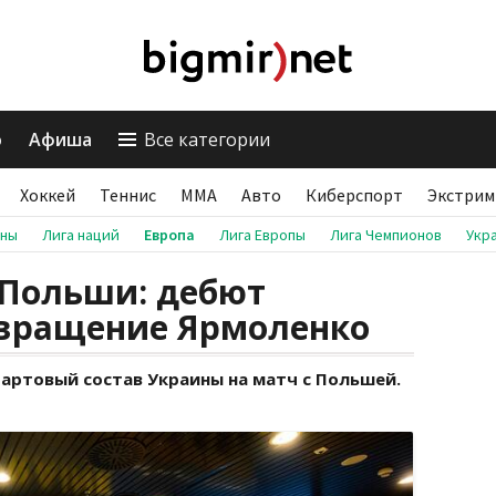
о
Афиша
Все категории
Хоккей
Теннис
ММА
Авто
Киберспорт
Экстрим
аны
Лига наций
Европа
Лига Европы
Лига Чемпионов
Укр
 Польши: дебют
вращение Ярмоленко
артовый состав Украины на матч с Польшей.