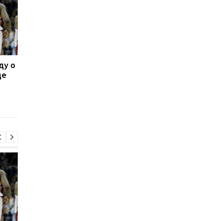
ду о
Леганес подписывает
Тибо Куртуа
де
контракт с вратарем
возвращается в игру
Луки Зиданом
подготовка к новому
сезону в Реале
началась