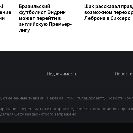
-1
Бразильский
Шак рассказал прав
ение
футболист Эндрик
возможном перехо
ии
может перейти в
Леброна в Сиксерс
английскую Премьер-
лигу
Недвижимость
Новости
 отмеченные знаками "Реклама", "PR", "Спецпроект", "Новости комп
ирование, перепечатка и воспроизведение фотографических произ
ателя Getty Images - строго запрещено.