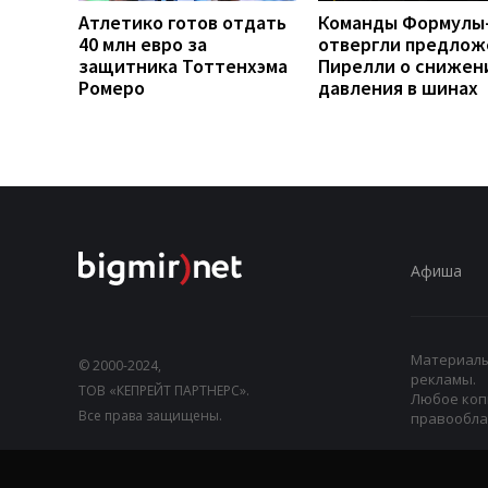
Атлетико готов отдать
Команды Формулы
40 млн евро за
отвергли предлож
защитника Тоттенхэма
Пирелли о снижен
Ромеро
давления в шинах
Афиша
Материалы,
© 2000-2024,
рекламы.
ТОВ «КЕПРЕЙТ ПАРТНЕРС».
Любое коп
Все права защищены.
правооблад