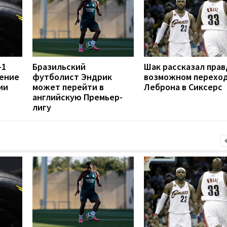
-1
Бразильский
Шак рассказал прав
ение
футболист Эндрик
возможном перехо
ии
может перейти в
Леброна в Сиксерс
английскую Премьер-
лигу