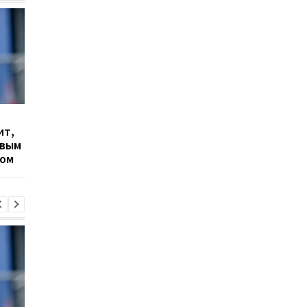
Гранада расторгает
Милан ведет
ит,
контракт с вратарем
переговоры о
овым
Люкой Зиданом
возвращении Леанд
ром
Паредеса в Серию А