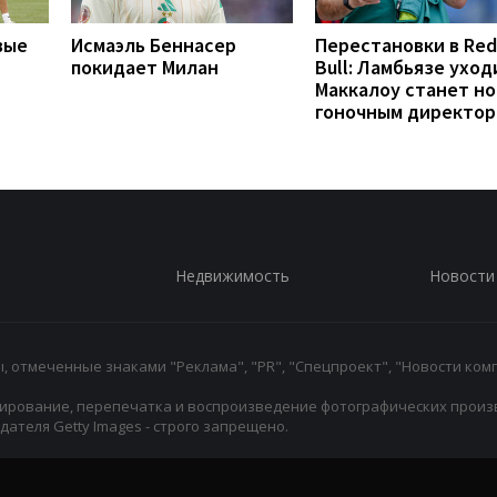
вые
Исмаэль Беннасер
Перестановки в Red
покидает Милан
Bull: Ламбьязе уход
Маккалоу станет н
гоночным директо
Недвижимость
Новости
 отмеченные знаками "Реклама", "PR", "Спецпроект", "Новости комп
ирование, перепечатка и воспроизведение фотографических произ
ателя Getty Images - строго запрещено.