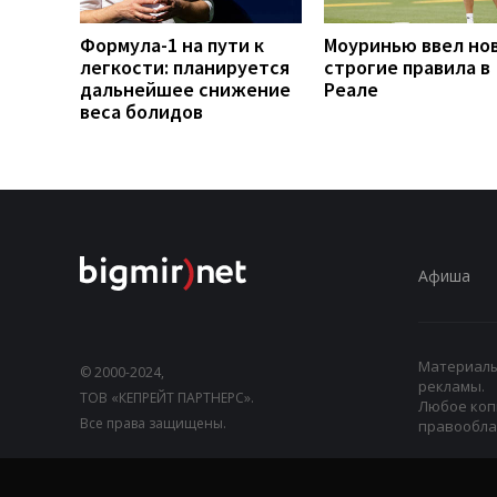
Формула-1 на пути к
Моуринью ввел но
легкости: планируется
строгие правила в
дальнейшее снижение
Реале
веса болидов
Афиша
Материалы,
© 2000-2024,
рекламы.
ТОВ «КЕПРЕЙТ ПАРТНЕРС».
Любое коп
Все права защищены.
правооблад