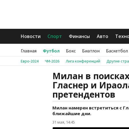
Новости
Спорт
Финансы
Авто
Техн
Главная
Футбол
Бокс
Биатлон
Баскетбол
Евро-2024
ЧМ-2026
Лига конференций
Другие стр
Милан в поисках
Гласнер и Ираол
претендентов
Милан намерен встретиться с Г
ближайшие дни.
31 мая, 14:45