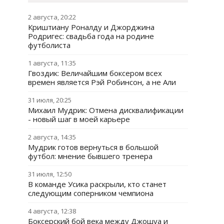
2 августа, 20:22
Криштиану Роналду и Джорджина
Родригес: свадьба года на родине
футболиста
1 августа, 11:35
Гвоздик: Величайшим боксером всех
времен является Рэй Робинсон, а не Али
31 июля, 20:25
Михаил Мудрик: Отмена дисквалификации
- новый шаг в моей карьере
2 августа, 14:35
Мудрик готов вернуться в большой
футбол: мнение бывшего тренера
31 июля, 12:50
В команде Усика раскрыли, кто станет
следующим соперником чемпиона
4 августа, 12:38
Боксерский бой века между Джошуа и