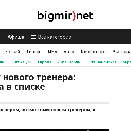
о
Афиша
Все категории
Хоккей
Теннис
ММА
Авто
Киберспорт
Экстрим
аны
Лига наций
Европа
Лига Европы
Лига Чемпионов
Укр
 нового тренера:
а в списке
ласнером, возможным новым тренером, в