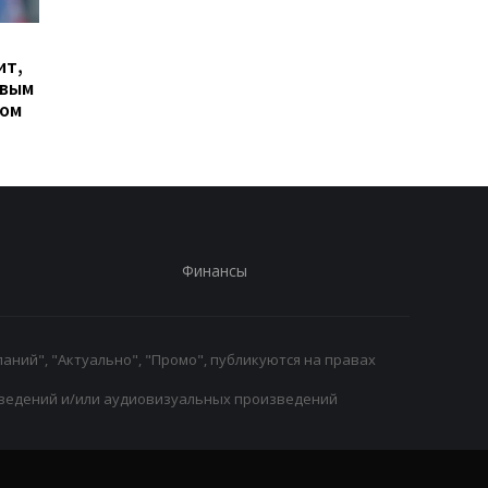
Гранада расторгает
Милан ведет
ит,
контракт с вратарем
переговоры о
овым
Люкой Зиданом
возвращении Леанд
ром
Паредеса в Серию А
Финансы
аний", "Актуально", "Промо", публикуются на правах
ведений и/или аудиовизуальных произведений