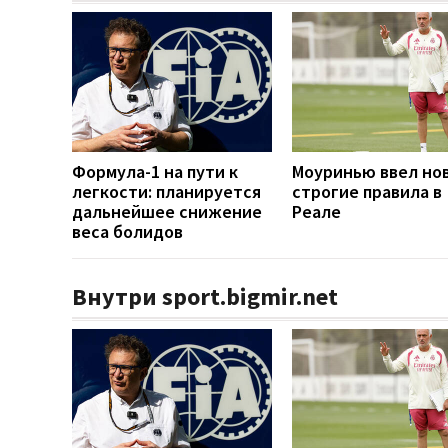
Формула-1 на пути к
Моуринью ввел но
легкости: планируется
строгие правила в
дальнейшее снижение
Реале
веса болидов
Внутри sport.bigmir.net