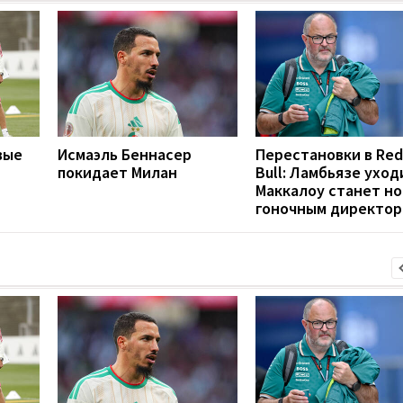
вые
Исмаэль Беннасер
Перестановки в Red
покидает Милан
Bull: Ламбьязе уход
Маккалоу станет н
гоночным директо