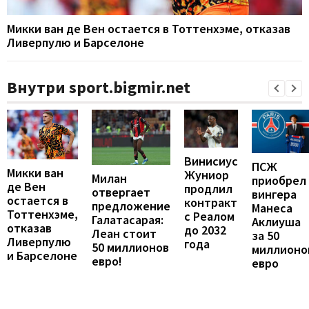
Микки ван де Вен остается в Тоттенхэме, отказав
Ливерпулю и Барселоне
Внутри sport.bigmir.net
Винисиус
ПСЖ
Микки ван
Жуниор
Милан
приобрел
де Вен
продлил
отвергает
вингера
остается в
контракт
предложение
Манеса
Тоттенхэме,
с Реалом
Галатасарая:
Аклиуша
отказав
до 2032
Леан стоит
за 50
Ливерпулю
года
50 миллионов
миллионо
и Барселоне
евро!
евро