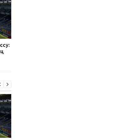
ссу:
Такехиро Томиясу: из
Барселона привлека
ец
Арсенала в Кристал
Родри: Трансферны
Пэлас
переход на 70
миллионов евро