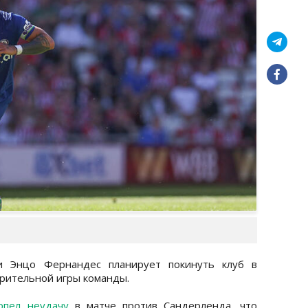
си Энцо Фернандес планирует покинуть клуб в
рительной игры команды.
рпел неудачу
в матче против Сандерленда, что