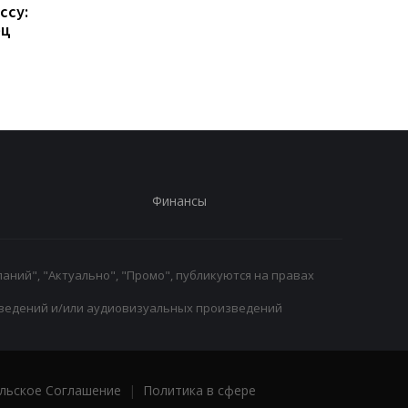
ссу:
Такехиро Томиясу: из
Барселона привлека
ец
Арсенала в Кристал
Родри: Трансферны
Пэлас
переход на 70
миллионов евро
Финансы
аний", "Актуально", "Промо", публикуются на правах
ведений и/или аудиовизуальных произведений
льское Соглашение
|
Политика в сфере