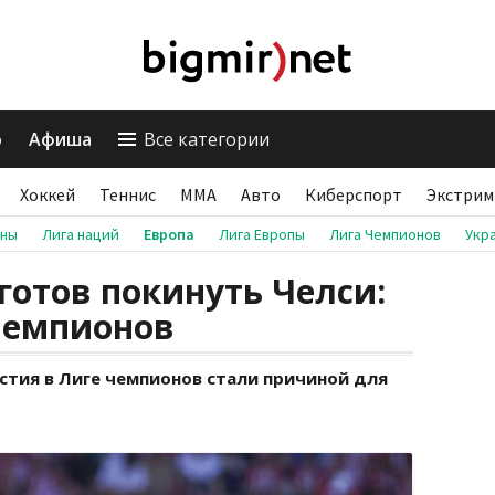
о
Афиша
Все категории
Хоккей
Теннис
ММА
Авто
Киберспорт
Экстрим
аны
Лига наций
Европа
Лига Европы
Лига Чемпионов
Укр
готов покинуть Челси:
чемпионов
стия в Лиге чемпионов стали причиной для