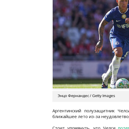
Энцо Фернандес / Getty Images
Аргентинский полузащитник Чел
ближайшее лето из-за неудовлетво
Стоит упомянуть, что Челси
поте