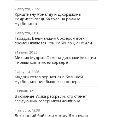
2 августа, 20:22
Криштиану Роналду и Джорджина
Родригес: свадьба года на родине
футболиста
1 августа, 11:35
Гвоздик: Величайшим боксером всех
времен является Рэй Робинсон, а не Али
31 июля, 20:25
Михаил Мудрик: Отмена дисквалификации
- новый шаг в моей карьере
2 августа, 14:35
Мудрик готов вернуться в большой
футбол: мнение бывшего тренера
31 июля, 12:50
В команде Усика раскрыли, кто станет
следующим соперником чемпиона
4 августа, 12:38
Боксерский бой века между Джошуа и