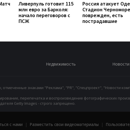
 Матч
Ливерпуль готовит 115
Россия атакует Оде
млн евро за Барколя:
Стадион Черномор
начало переговоров с
поврежден, есть
ПСЖ
пострадавшие
Недвижимость
Новости
 отмеченные знаками "Реклама", "PR", "Спецпроект", "Новости комп
ирование, перепечатка и воспроизведение фотографических произ
ателя Getty Images - строго запрещено.
ться с нами
|
Разместить свои видеоматериалы
|
Пользовате