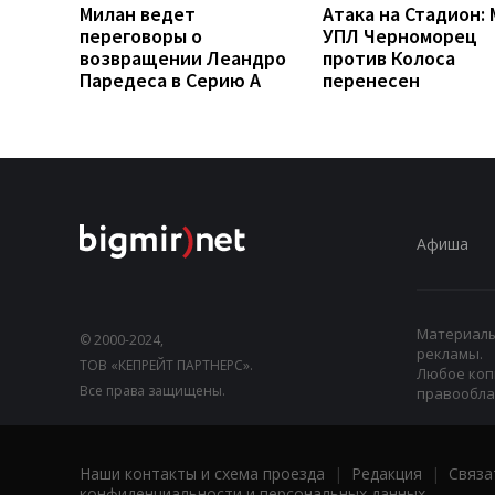
Милан ведет
Атака на Стадион:
переговоры о
УПЛ Черноморец
возвращении Леандро
против Колоса
Паредеса в Серию А
перенесен
Афиша
Материалы,
© 2000-2024,
рекламы.
ТОВ «КЕПРЕЙТ ПАРТНЕРС».
Любое коп
Все права защищены.
правооблад
Наши контакты и схема проезда
|
Редакция
|
Связа
конфиденциальности и персональных данных