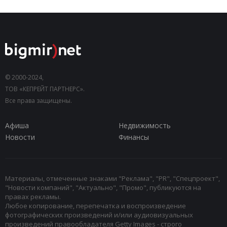
© 2000-2024,
ТОВ «КЕПРЕЙТ ПАРТНЕРС».
Все права защищены.
Афиша
Недвижимость
Новости
Финансы
Материалы, отмеченные знаками "Реклама", "PR", "Спецпроект",
"Новости компаний", "Актуально", "Промо", публикуются на
правах рекламы.
Любое копирование, перепечатка и воспроизведение
фотографических произведений и/или аудиовизуальных
произведений правообладателя Getty Images - строго