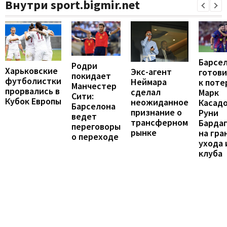
Внутри sport.bigmir.net
Барсе
Родри
Харьковские
Экс-агент
готови
покидает
футболистки
Неймара
к поте
Манчестер
прорвались в
сделал
Марк
Сити:
Кубок Европы
неожиданное
Касадо
Барселона
признание о
Руни
ведет
трансферном
Барда
переговоры
рынке
на гра
о переходе
ухода 
клуба