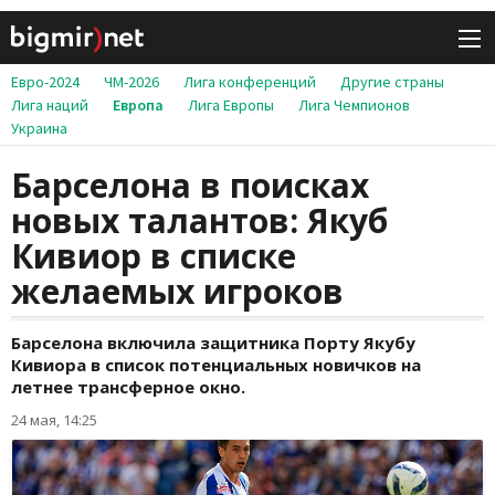
Евро-2024
ЧМ-2026
Лига конференций
Другие страны
Лига наций
Европа
Лига Европы
Лига Чемпионов
Украина
Барселона в поисках
новых талантов: Якуб
Кивиор в списке
желаемых игроков
Барселона включила защитника Порту Якубу
Кивиора в список потенциальных новичков на
летнее трансферное окно.
24 мая, 14:25