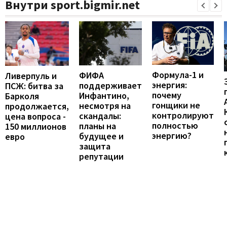
Внутри sport.bigmir.net
Формула-1 и
ФИФА
Ливерпуль и
энергия:
поддерживает
ПСЖ: битва за
почему
Инфантино,
Барколя
гонщики не
несмотря на
продолжается,
контролируют
скандалы:
цена вопроса -
полностью
планы на
150 миллионов
энергию?
будущее и
евро
защита
репутации