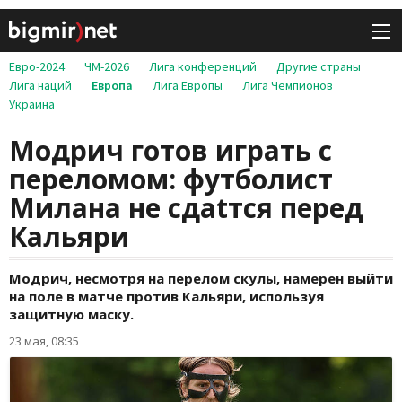
Евро-2024
ЧМ-2026
Лига конференций
Другие страны
Лига наций
Европа
Лига Европы
Лига Чемпионов
Украина
Модрич готов играть с
переломом: футболист
Милана не сдаtтся перед
Кальяри
Модрич, несмотря на перелом скулы, намерен выйти
на поле в матче против Кальяри, используя
защитную маску.
23 мая, 08:35