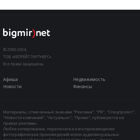
© 2000-2024,
ТОВ «КЕПРЕЙТ ПАРТНЕРС».
Все права защищены.
Афиша
Недвижимость
Новости
Финансы
Материалы, отмеченные знаками "Реклама", "PR", "Спецпроект",
"Новости компаний", "Актуально", "Промо", публикуются на
правах рекламы.
Любое копирование, перепечатка и воспроизведение
фотографических произведений и/или аудиовизуальных