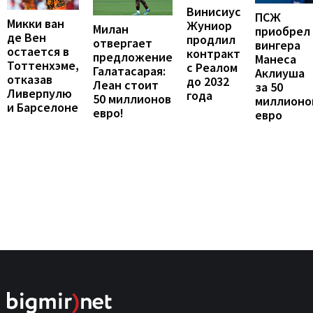
Винисиус
ПСЖ
Микки ван
Жуниор
Милан
приобрел
де Вен
продлил
отвергает
вингера
остается в
контракт
предложение
Манеса
Тоттенхэме,
с Реалом
Галатасарая:
Аклиуша
отказав
до 2032
Леан стоит
за 50
Ливерпулю
года
50 миллионов
миллионо
и Барселоне
евро!
евро