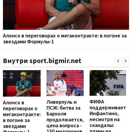
Алонсо в переговорах о мегаконтракте: в погоне за
звездами Формулы-1
Внутри sport.bigmir.net
ФИФА
Ливерпуль и
Алонсо в
поддерживает
ПСЖ: битва за
переговорах о
Инфантино,
Барколя
мегаконтракте:
несмотря на
продолжается,
в погоне за
скандалы:
цена вопроса -
звездами
планы на
150 миллионов
Формулы-1