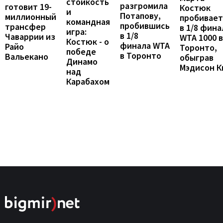
стойкость
разгромила
готовит 19-
Костюк
и
Потапову,
миллионный
пробивает
командная
пробившись
трансфер
в 1/8 фина
игра:
в 1/8
Чаваррии из
WTA 1000 в
Костюк - о
финала WTA
Райо
Торонто,
победе
в Торонто
Вальекано
обыграв
Динамо
Мэдисон К
над
Карабахом