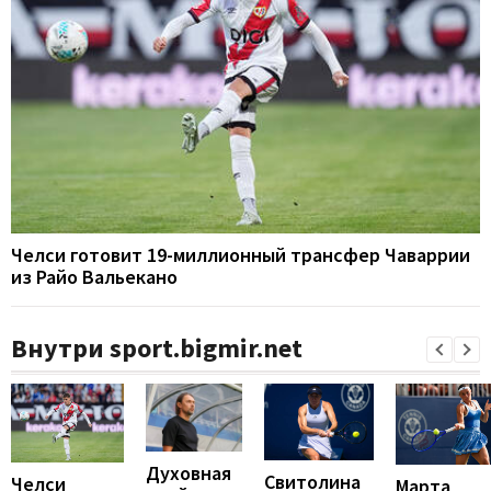
Челси готовит 19-миллионный трансфер Чаваррии
из Райо Вальекано
Внутри sport.bigmir.net
Духовная
Свитолина
Челси
Марта